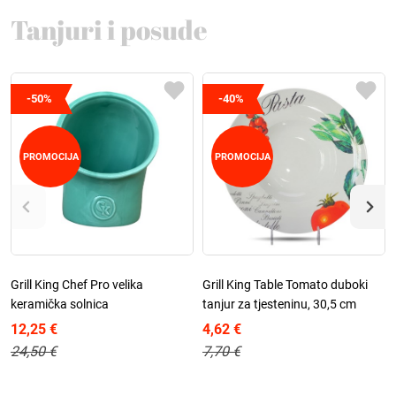
Tanjuri i posude
-50%
-40%
PROMOCIJA
PROMOCIJA
Grill King Chef Pro velika
Grill King Table Tomato duboki
keramička solnica
tanjur za tjesteninu, 30,5 cm
12,25 €
4,62 €
24,50 €
7,70 €