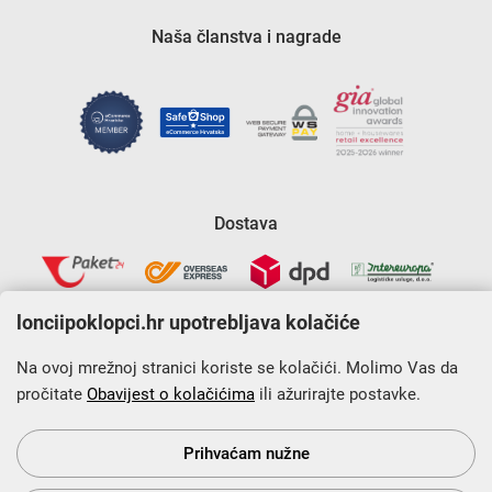
Naša članstva i nagrade
Dostava
lonciipoklopci.hr upotrebljava kolačiće
Na ovoj mrežnoj stranici koriste se kolačići. Molimo Vas da
pročitate
Obavijest o kolačićima
ili ažurirajte postavke.
Krajnji primatelj financijskog instrumenta sufinanciranog iz
Europskog fonda za regionalni razvoj u sklopu Operativnog
programa „Konkurentnost i kohezija”.
Prihvaćam nužne