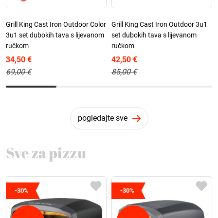
Grill King Cast Iron Outdoor Color
Grill King Cast Iron Outdoor 3u1
3u1 set dubokih tava s lijevanom
set dubokih tava s lijevanom
ručkom
ručkom
34,50 €
42,50 €
69,00 €
85,00 €
pogledajte sve
Sve za pizzu
-30%
-30%