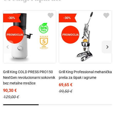
-30%
-30%
PROMOCIJA
PROMOCIJA
Grill King COLD PRESS PRO150
Grill King Professional mehanička
NextGen revolucionarni sokovnik
preša za šipak i agrume
bez metalne mrežice
69,65 €
90,30 €
99,50 €
129,00 €