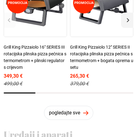
PROMOCIJA
PROMOCIJA
Grill King Pizzaiolo 16" SERIES III
Grill King Pizzaiolo 12" SERIES II
rotacijska plinska pizza pećnica s
rotacijska plinska pizza pećnica s
termometrom + plinski regulator
termometrom + bogata oprema u
s crijevom
setu
349,30 €
265,30 €
499,00 €
379,00 €
pogledajte sve
Uređaji i aparati