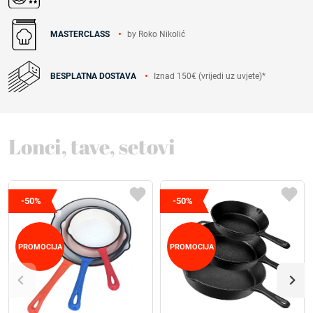
by Roko Nikolić
MASTERCLASS
Iznad 150€ (vrijedi uz uvjete)*
BESPLATNA DOSTAVA
Lonci, tave, setovi
-50%
-50%
PROMOCIJA
PROMOCIJA