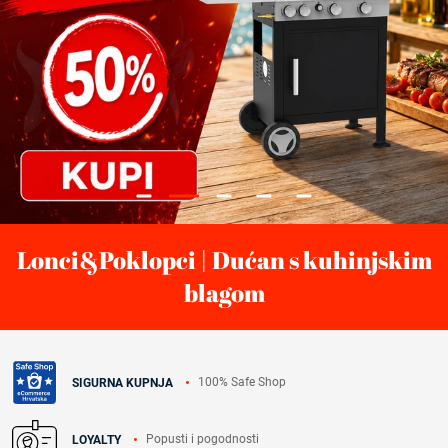
Lonci&Poklopci | Dućan s kuhinjskim
blagom
100% Safe Shop
SIGURNA KUPNJA
Popusti i pogodnosti
LOYALTY