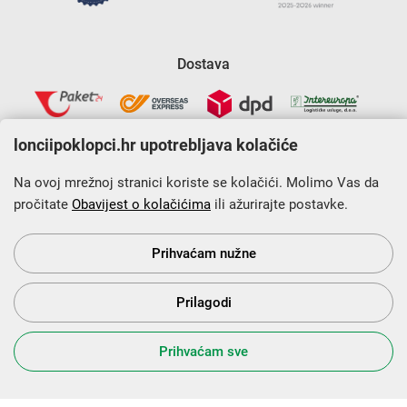
Dostava
lonciipoklopci.hr upotrebljava kolačiće
Na ovoj mrežnoj stranici koriste se kolačići. Molimo Vas da
pročitate
Obavijest o kolačićima
ili ažurirajte postavke.
Krajnji primatelj financijskog instrumenta sufinanciranog iz
Europskog fonda za regionalni razvoj u sklopu Operativnog
programa „Konkurentnost i kohezija”.
Prihvaćam nužne
Prilagodi
s Vama od 2014. godine!
Prihvaćam sve