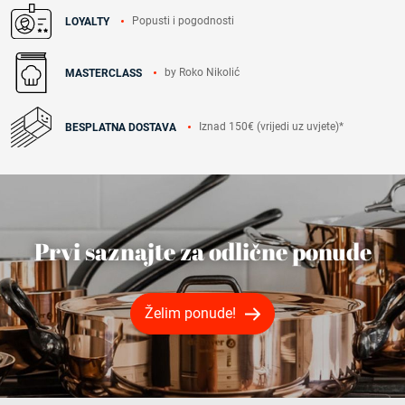
Popusti i pogodnosti
LOYALTY
by Roko Nikolić
MASTERCLASS
Iznad 150€ (vrijedi uz uvjete)*
BESPLATNA DOSTAVA
Prvi saznajte za odlične ponude
Želim ponude!