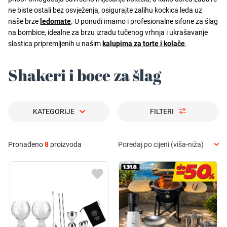
ne biste ostali bez osvježenja, osigurajte zalihu kockica leda uz
naše brze
ledomate
. U ponudi imamo i profesionalne sifone za šlag
na bombice, idealne za brzu izradu tučenog vrhnja i ukrašavanje
slastica pripremljenih u našim
kalupima za torte i kolače
.
Shakeri i boce za šlag
KATEGORIJE
FILTERI
Pronađeno
8
proizvoda
Poredaj po cijeni (viša-niža)