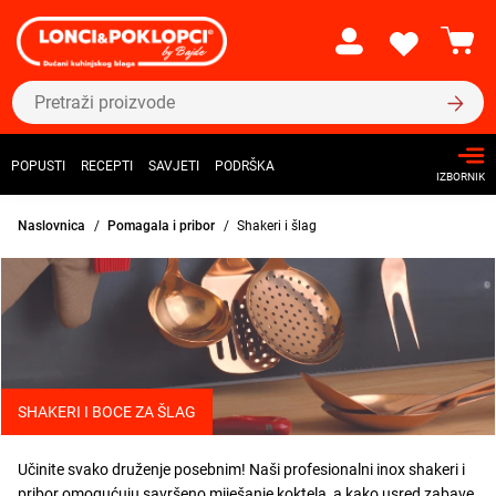
POPUSTI
RECEPTI
SAVJETI
PODRŠKA
IZBORNIK
Naslovnica
Pomagala i pribor
Shakeri i šlag
SHAKERI I BOCE ZA ŠLAG
Učinite svako druženje posebnim! Naši profesionalni inox shakeri i
pribor omogućuju savršeno miješanje koktela, a kako usred zabave