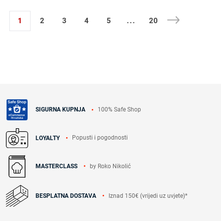
1
2
3
4
5
...
20
100% Safe Shop
SIGURNA KUPNJA
Popusti i pogodnosti
LOYALTY
by Roko Nikolić
MASTERCLASS
Iznad 150€ (vrijedi uz uvjete)*
BESPLATNA DOSTAVA