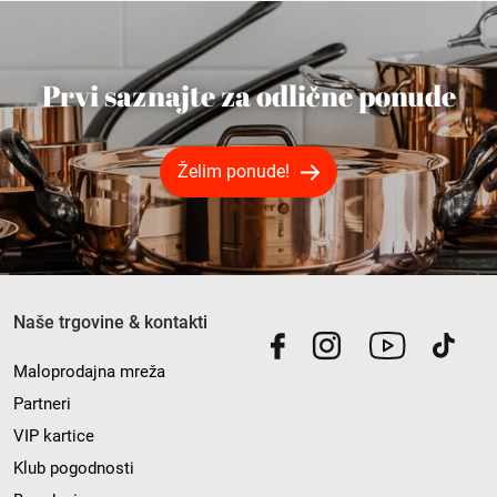
Prvi saznajte za odlične ponude
Želim ponude!
Naše trgovine & kontakti
Maloprodajna mreža
Partneri
VIP kartice
Klub pogodnosti