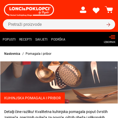
POPUSTI
RECEPTI
SAVJETI
PODRŠKA
IZBORNIK
Naslovnica
Pomagala i pribor
KUHINJSKA POMAGALA I PRIBOR
Detalji čine razliku! Kvalitetna kuhinjska pomagala poput čvrstih
zaimača, preciznih
guljača za povrće
,
oštrih ribeža
i silikonskih