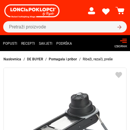
POPUSTI
RECEPTI
SAVJETI
PODRŠKA
IZBORNIK
Naslovnica
DE BUYER
Pomagala i pribor
Ribeži, rezači, preše