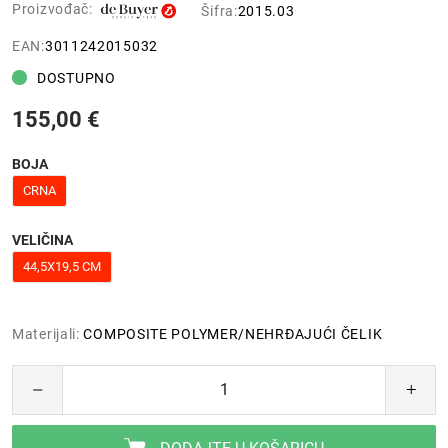
Proizvođač:
Šifra:
2015.03
EAN:
3011242015032
DOSTUPNO
155,00 €
BOJA
CRNA
VELIČINA
44,5X19,5 CM
Materijali:
COMPOSITE POLYMER/NEHRĐAJUĆI ČELIK