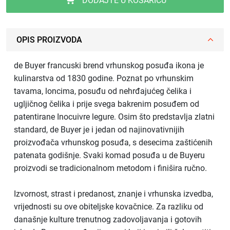
DODAJTE U KOŠARICU
OPIS PROIZVODA
de Buyer francuski brend vrhunskog posuđa ikona je
kulinarstva od 1830 godine. Poznat po vrhunskim
tavama, loncima, posuđu od nehrđajućeg čelika i
ugljičnog čelika i prije svega bakrenim posuđem od
patentirane Inocuivre legure. Osim što predstavlja zlatni
standard, de Buyer je i jedan od najinovativnijih
proizvođača vrhunskog posuđa, s desecima zaštićenih
patenata godišnje. Svaki komad posuđa u de Buyeru
proizvodi se tradicionalnom metodom i finišira ručno.
Izvornost, strast i predanost, znanje i vrhunska izvedba,
vrijednosti su ove obiteljske kovačnice. Za razliku od
današnje kulture trenutnog zadovoljavanja i gotovih