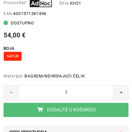
Proizvođač:
Šifra:
KH51
EAN:
4037571387496
DOSTUPNO
54,00 €
BOJA
NATUR
Materijali:
BAGREM/NEHRĐAJUĆI ČELIK
DODAJTE U KOŠARICU