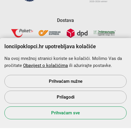
Dostava
lonciipoklopci.hr upotrebljava kolačiće
Na ovoj mrežnoj stranici koriste se kolačići. Molimo Vas da
pročitate
Obavijest o kolačićima
ili ažurirajte postavke.
Krajnji primatelj financijskog instrumenta sufinanciranog iz
Europskog fonda za regionalni razvoj u sklopu Operativnog
programa „Konkurentnost i kohezija”.
Prihvaćam nužne
Prilagodi
s Vama od 2014. godine!
Prihvaćam sve