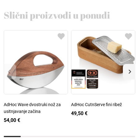
Slični proizvodi u ponudi
AdHoc Wave dvostruki nož za
AdHoc CutnServe fini ribež
usitnjavanje začina
49,50 €
54,00 €