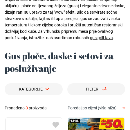
uključuju ploče od lijevanog željeza (gusa) i elegantne drvene daske,
dizajnirani su upravo za taj "wow" efekt. Bilo da servirate sočne
steakove s roštilja, fajitas ili topla predjela, gus će zadržati visoku
temperaturu tijekom cijelog obroka i pružiti autentičan restoranski
doživljaj kod kuće. Za vrhunsku pripremu mesa prije ovakvog
posluživanja, istražite i naš asortiman robusnih
gus grill tava
.
Gus ploče, daske i setovi za
posluživanje
KATEGORIJE
FILTERI
Pronađeno
3
proizvoda
Poredaj po cijeni (viša-niža)