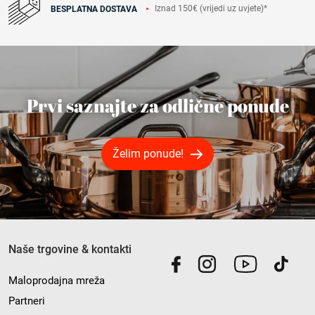
Iznad 150€ (vrijedi uz uvjete)*
BESPLATNA DOSTAVA
Prvi saznajte za odlične ponude
Želim ponude!
Naše trgovine & kontakti
Maloprodajna mreža
Partneri