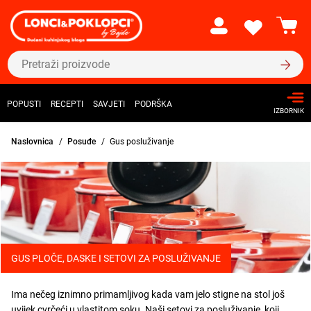
POPUSTI
RECEPTI
SAVJETI
PODRŠKA
IZBORNIK
Naslovnica
Posuđe
Gus posluživanje
GUS PLOČE, DASKE I SETOVI ZA POSLUŽIVANJE
Ima nečeg iznimno primamljivog kada vam jelo stigne na stol još
uvijek cvrčeći u vlastitom soku. Naši setovi za posluživanje, koji