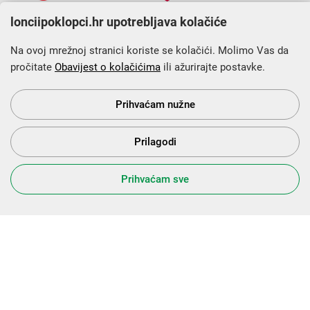
lonciipoklopci.hr upotrebljava kolačiće
Na ovoj mrežnoj stranici koriste se kolačići. Molimo Vas da
pročitate
Obavijest o kolačićima
ili ažurirajte postavke.
Krajnji primatelj financijskog instrumenta sufinanciranog iz
Europskog fonda za regionalni razvoj u sklopu Operativnog
programa „Konkurentnost i kohezija”.
Prihvaćam nužne
Prilagodi
s Vama od 2014. godine!
Prihvaćam sve