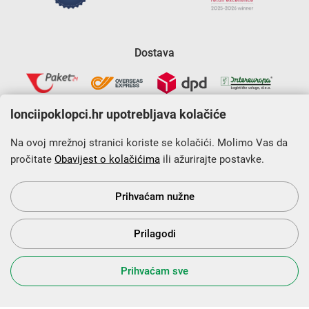
Dostava
lonciipoklopci.hr upotrebljava kolačiće
Na ovoj mrežnoj stranici koriste se kolačići. Molimo Vas da
pročitate
Obavijest o kolačićima
ili ažurirajte postavke.
Krajnji primatelj financijskog instrumenta sufinanciranog iz
Europskog fonda za regionalni razvoj u sklopu Operativnog
programa „Konkurentnost i kohezija”.
Prihvaćam nužne
Prilagodi
s Vama od 2014. godine!
Prihvaćam sve