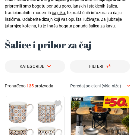
pripremili smo bogatu ponudu porculanskih i staklenih šalica,
tradicionalnih i modernih
čajnika
, te praktičnih infuzora za čaj u
listićima. Odaberite dizajn koji vas opušta i uživajte. Za ljubitelje
jutarnjeg kofeina, tu je i naša bogata ponuda
šalica za kavu
.
Šalice i pribor za čaj
KATEGORIJE
FILTERI
Pronađeno
125
proizvoda
Poredaj po cijeni (viša-niža)