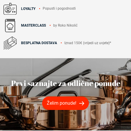
Popusti i pogodnosti
LOYALTY
by Roko Nikolić
MASTERCLASS
Iznad 150€ (vrijedi uz uvjete)*
BESPLATNA DOSTAVA
Prvi saznajte za odlične ponude
Želim ponude!