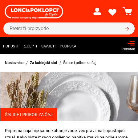
POPUSTI
RECEPTI
SAVJETI
PODRŠKA
IZBORNIK
Naslovnica
Za kuhinjski stol
Šalice i pribor za čaj
ŠALICE I PRIBOR ZA ČAJ
Priprema čaja nije samo kuhanje vode, već pravi mali opuštajući
ritual. Kako biste iz svog omiljenog napitka izvukli najbolje arome,