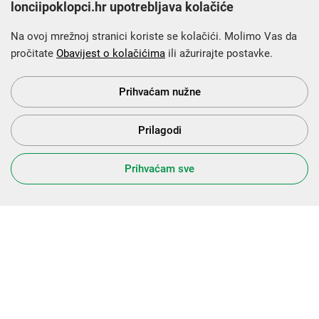
lonciipoklopci.hr upotrebljava kolačiće
Na ovoj mrežnoj stranici koriste se kolačići. Molimo Vas da
pročitate
Obavijest o kolačićima
ili ažurirajte postavke.
Krajnji primatelj financijskog instrumenta sufinanciranog iz
Europskog fonda za regionalni razvoj u sklopu Operativnog
programa „Konkurentnost i kohezija”.
Prihvaćam nužne
Prilagodi
s Vama od 2014. godine!
Prihvaćam sve