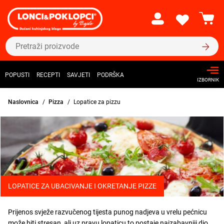
POPUSTI
RECEPTI
SAVJETI
PODRŠKA
IZBORNIK
Naslovnica
Pizza
Lopatice za pizzu
LOPATICE ZA UBACIVANJE I OKRETANJE PIZZE
Prijenos svježe razvučenog tijesta punog nadjeva u vrelu pećnicu
može biti stresan, ali uz pravu lopaticu to postaje najzabavniji dio.