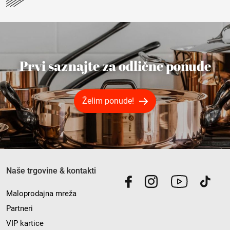
Prvi saznajte za odlične ponude
Želim ponude!
Naše trgovine & kontakti
Maloprodajna mreža
Partneri
VIP kartice