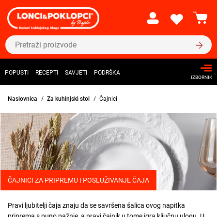
POPUSTI
RECEPTI
SAVJETI
PODRŠKA
IZBORNIK
Naslovnica
Za kuhinjski stol
Čajnici
ČAJNICI ZA PRIPREMU I POSLUŽIVANJE ČAJA
Pravi ljubitelji čaja znaju da se savršena šalica ovog napitka
priprema s puno pažnje, a pravi čajnik u tome igra ključnu ulogu. U