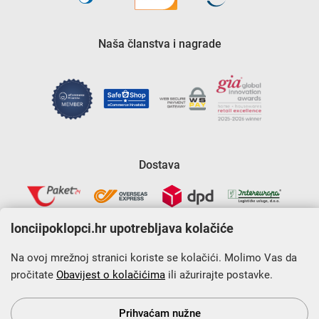
Naša članstva i nagrade
Dostava
lonciipoklopci.hr upotrebljava kolačiće
Na ovoj mrežnoj stranici koriste se kolačići. Molimo Vas da
pročitate
Obavijest o kolačićima
ili ažurirajte postavke.
Krajnji primatelj financijskog instrumenta sufinanciranog iz
Europskog fonda za regionalni razvoj u sklopu Operativnog
programa „Konkurentnost i kohezija”.
Prihvaćam nužne