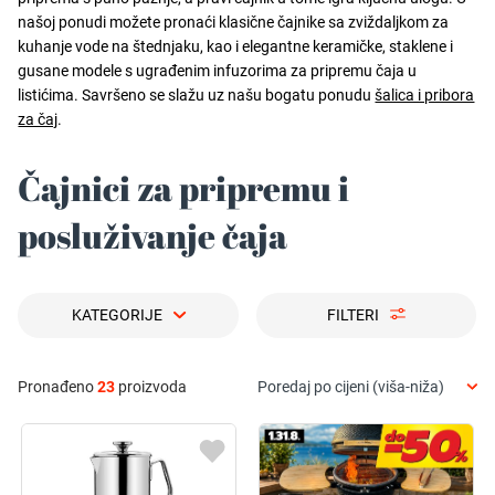
našoj ponudi možete pronaći klasične čajnike sa zviždaljkom za
kuhanje vode na štednjaku, kao i elegantne keramičke, staklene i
gusane modele s ugrađenim infuzorima za pripremu čaja u
listićima. Savršeno se slažu uz našu bogatu ponudu
šalica i pribora
za čaj
.
Čajnici za pripremu i
posluživanje čaja
KATEGORIJE
FILTERI
Pronađeno
23
proizvoda
Poredaj po cijeni (viša-niža)