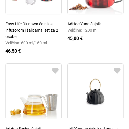
Easy Life Okinawa čajnik s
AdHoc Yuna čajnik
infuzorom i šalicama, set za 2
Veličina: 1200 ml
osobe
45,00 €
Veličina: 600 ml/160 ml
46,50 €
AdHoc Fusion čajnik
Ibili Yunnan čajnik od gusa s