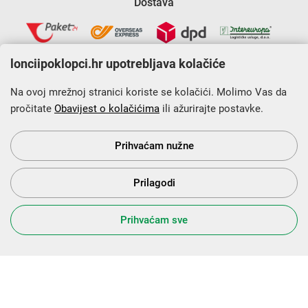
Dostava
lonciipoklopci.hr upotrebljava kolačiće
Na ovoj mrežnoj stranici koriste se kolačići. Molimo Vas da
pročitate
Obavijest o kolačićima
ili ažurirajte postavke.
Krajnji primatelj financijskog instrumenta sufinanciranog iz
Europskog fonda za regionalni razvoj u sklopu Operativnog
programa „Konkurentnost i kohezija”.
Prihvaćam nužne
Prilagodi
s Vama od 2014. godine!
Prihvaćam sve