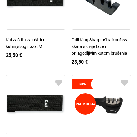
Kai zaštita za oštricu
Grill King Sharp oštrač noževa i
kuhinjskog noža, M
škara s dvije faze i
prilagodljivim kutom brušenja
25,50 €
23,50 €
-30%
PROMOCIJA