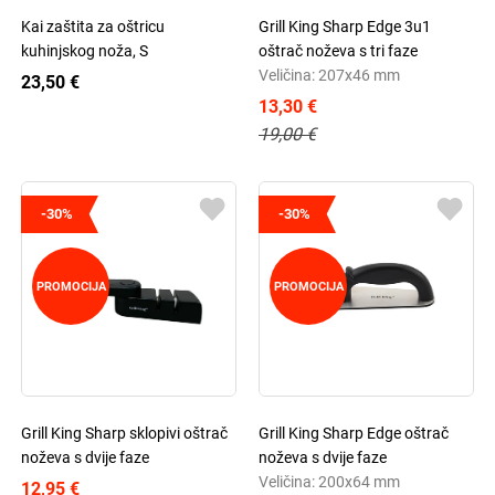
Kai zaštita za oštricu
Grill King Sharp Edge 3u1
kuhinjskog noža, S
oštrač noževa s tri faze
Veličina: 207x46 mm
23,50 €
13,30 €
19,00 €
-30%
-30%
PROMOCIJA
PROMOCIJA
Grill King Sharp sklopivi oštrač
Grill King Sharp Edge oštrač
noževa s dvije faze
noževa s dvije faze
Veličina: 200x64 mm
12,95 €