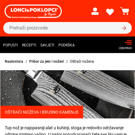
POPUSTI
RECEPTI
SAVJETI
PODRŠKA
IZBORNIK
Naslovnica
Pribor za jelo i noževi
Oštrači noževa
OŠTRAČI NOŽEVA I BRUSNO KAMENJE
Tup nož je najopasniji alat u kuhinji, stoga je redovito održavanje
oštrine iznimno važno. U našoj ponudi pronaći ćete sve što vam je