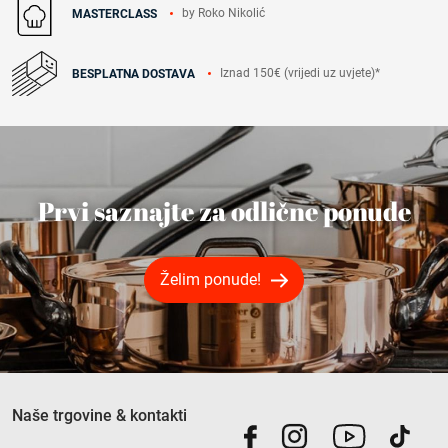
by Roko Nikolić
MASTERCLASS
Iznad 150€ (vrijedi uz uvjete)*
BESPLATNA DOSTAVA
Prvi saznajte za odlične ponude
Želim ponude!
Naše trgovine & kontakti