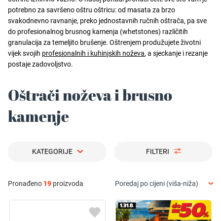
potrebno za savršeno oštru oštricu: od masata za brzo
svakodnevno ravnanje, preko jednostavnih ručnih oštrača, pa sve
do profesionalnog brusnog kamenja (whetstones) različitih
granulacija za temeljito brušenje. Oštrenjem produžujete životni
vijek svojih
profesionalnih i kuhinjskih noževa
, a sjeckanje i rezanje
postaje zadovoljstvo.
Oštrači noževa i brusno
kamenje
KATEGORIJE
FILTERI
Pronađeno
19
proizvoda
Poredaj po cijeni (viša-niža)