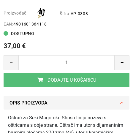
Proizvođač:
Šifra:
AP-0308
EAN:
4901601364118
DOSTUPNO
37,00 €
DODAJTE U KOŠARICU
OPIS PROIZVODA
Oštrač za Seki Magoroku Shoso liniju noževa s
oštricama s obje strane. Oštrač ima utor s dijamantnim
brusnim pločama 270 zrna (4x), utor s keramičkim