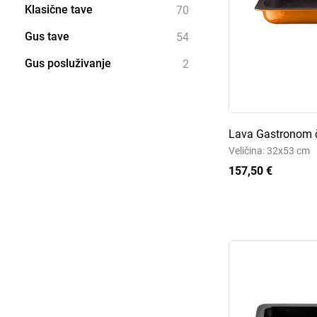
Klasične tave
70
Gus tave
54
Gus posluživanje
2
Lava Gastronom č
Veličina: 32x53 cm
157,50 €