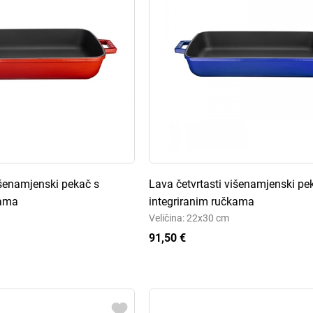
išenamjenski pekač s
Lava četvrtasti višenamjenski pe
kama
integriranim ručkama
Veličina: 22x30 cm
91,50 €