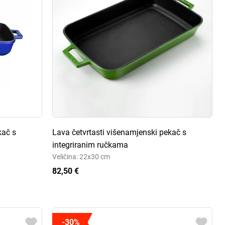
kač s
Lava četvrtasti višenamjenski pekač s
integriranim ručkama
Veličina: 22x30 cm
82,50 €
-30%