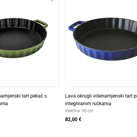
namjenski tart pekač s
Lava okrugli višenamjenski tart 
kama
integriranim ručkama
Veličina: 30 cm
82,00 €