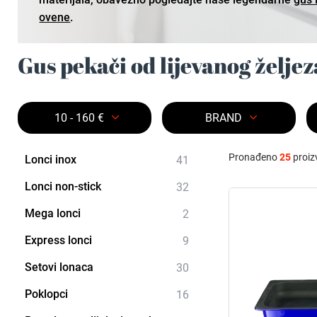
ovene
.
Gus pekači od lijevanog željez
10 - 160 €
BRAND
Pronađeno
25
proiz
Lonci inox
41
Lonci non-stick
32
Mega lonci
2
Express lonci
9
Setovi lonaca
30
Poklopci
16