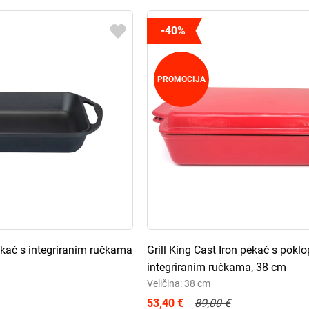
-40%
PROMOCIJA
ekač s integriranim ručkama
Grill King Cast Iron pekač s pokl
integriranim ručkama, 38 cm
Veličina: 38 cm
53,40 €
89,00 €