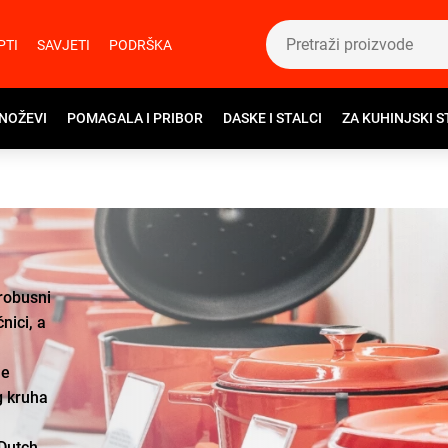
PTI
SAVJETI
PODRŠKA
 NOŽEVI
POMAGALA I PRIBOR
DASKE I STALCI
ZA KUHINJSKI S
 robusni
nici, a
je
g kruha
Dutch