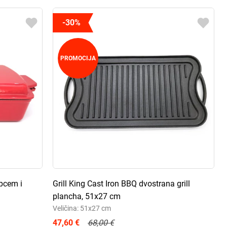
-30%
PROMOCIJA
opcem i
Grill King Cast Iron BBQ dvostrana grill
plancha, 51x27 cm
Veličina: 51x27 cm
47,60 €
68,00 €