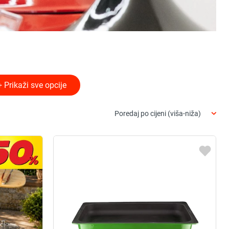
+ Prikaži sve opcije
Poredaj po cijeni (viša-niža)