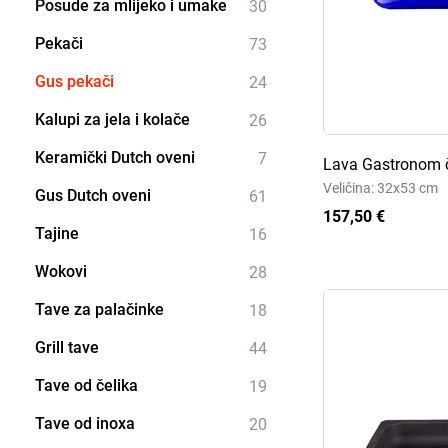
Posude za mlijeko i umake
30
Pekači
73
Gus pekači
24
Kalupi za jela i kolače
26
Keramički Dutch oveni
7
Lava Gastronom č
Veličina: 32x53 cm
Gus Dutch oveni
61
157,50 €
Tajine
16
Wokovi
28
Tave za palačinke
18
Grill tave
44
Tave od čelika
19
Tave od inoxa
20