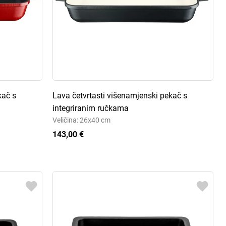
kač s
Lava četvrtasti višenamjenski pekač s
integriranim ručkama
Veličina: 26x40 cm
143,00 €