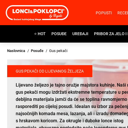
POPUSTI
RECE
⭐ HOT
POSUĐE
UREĐAJI
PRIBOR ZA JELO I
Naslovnica
Posuđe
Gus pekači
GUS PEKAČI OD LIJEVANOG ŽELJEZA
Lijevano željezo je tajno oružje majstora kuhinje. Naši
gus pekači mogu izdržati ekstremne temperature u peć
debljina materijala jamči da će se toplina ravnomjerno
rasporediti po cijeloj posudi. Idealan su izbor za pečen
najsočnijih komada mesa, lazanja, ali i izradu domaće
s hrskavom koricom. Za okrugle i duboke lonce istog
materijala, obavezno pogledajte naše legendarne
gus 