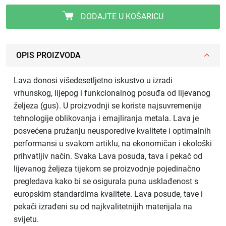
DODAJTE U KOŠARICU
OPIS PROIZVODA
Lava donosi višedesetljetno iskustvo u izradi
vrhunskog, lijepog i funkcionalnog posuđa od lijevanog
željeza (gus). U proizvodnji se koriste najsuvremenije
tehnologije oblikovanja i emajliranja metala. Lava je
posvećena pružanju neusporedive kvalitete i optimalnih
performansi u svakom artiklu, na ekonomičan i ekološki
prihvatljiv način. Svaka Lava posuda, tava i pekač od
lijevanog željeza tijekom se proizvodnje pojedinačno
pregledava kako bi se osigurala puna usklađenost s
europskim standardima kvalitete. Lava posude, tave i
pekači izrađeni su od najkvalitetnijih materijala na
svijetu.