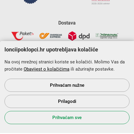
Dostava
lonciipoklopci.hr upotrebljava kolačiće
Na ovoj mrežnoj stranici koriste se kolačići. Molimo Vas da
pročitate
Obavijest o kolačićima
ili ažurirajte postavke.
Krajnji primatelj financijskog instrumenta sufinanciranog iz
Europskog fonda za regionalni razvoj u sklopu Operativnog
programa „Konkurentnost i kohezija”.
Prihvaćam nužne
Prilagodi
s Vama od 2014. godine!
Prihvaćam sve