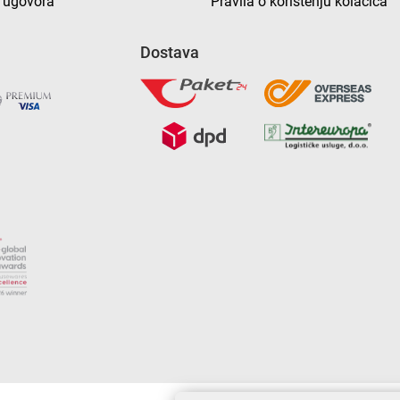
 ugovora
Pravila o korištenju kolačića
Dostava