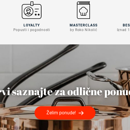
LOYALTY
MASTERCLASS
BE
Popusti i pogodnosti
by Roko Nikolić
Iznad 1
vi saznajte za odlične pon
Želim ponude!