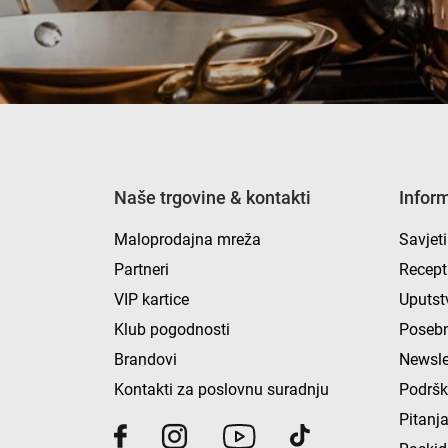
Naše trgovine & kontakti
Infor
Maloprodajna mreža
Savjeti
Partneri
Recept
VIP kartice
Uputst
Klub pogodnosti
Posebn
Brandovi
Newsle
Kontakti za poslovnu suradnju
Podrš
Pitanja