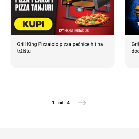
Grill King Pizzaiolo pizza pećnice hit na
Gri
tržištu
do
1 od 4