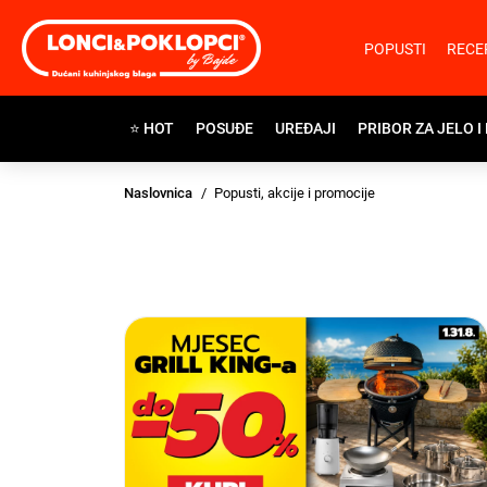
POPUSTI
RECE
⭐ HOT
POSUĐE
UREĐAJI
PRIBOR ZA JELO I
Naslovnica
Popusti, akcije i promocije