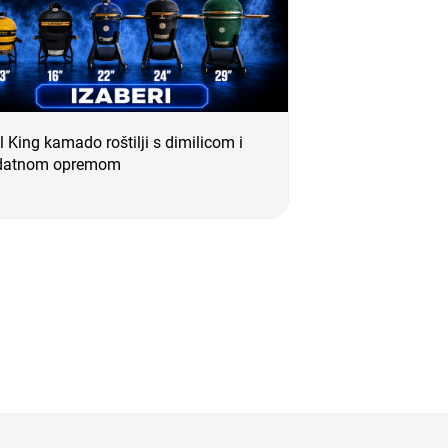
ll King kamado roštilji s dimilicom i
datnom opremom