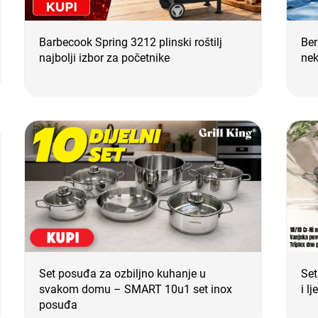
Barbecook Spring 3212 plinski roštilj
Ber
najbolji izbor za početnike
nek
Set posuđa za ozbiljno kuhanje u
Set
svakom domu – SMART 10u1 set inox
i l
posuđa