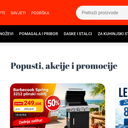
PTI
SAVJETI
PODRŠKA
 NOŽEVI
POMAGALA I PRIBOR
DASKE I STALCI
ZA KUHINJSKI S
Popusti, akcije i promocije