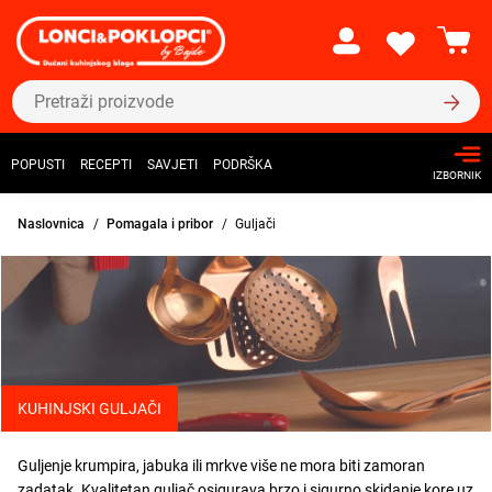
POPUSTI
RECEPTI
SAVJETI
PODRŠKA
IZBORNIK
Naslovnica
Pomagala i pribor
Guljači
KUHINJSKI GULJAČI
Guljenje krumpira, jabuka ili mrkve više ne mora biti zamoran
zadatak. Kvalitetan guljač osigurava brzo i sigurno skidanje kore uz