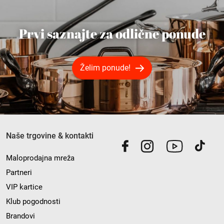
Prvi saznajte za odlične ponude
Želim ponude!
Naše trgovine & kontakti
Maloprodajna mreža
Partneri
VIP kartice
Klub pogodnosti
Brandovi