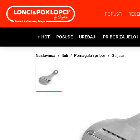
POPUSTI
RECE
⭐ HOT
POSUĐE
UREĐAJI
PRIBOR ZA JELO I
Naslovnica
Ibili
Pomagala i pribor
Guljači