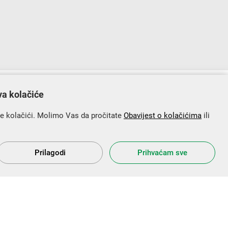
lopu Operativnog programa „Konkurentnost i kohezija”.
va kolačiće
se kolačići. Molimo Vas da pročitate
Obavijest o kolačićima
ili
Prilagodi
Prihvaćam sve