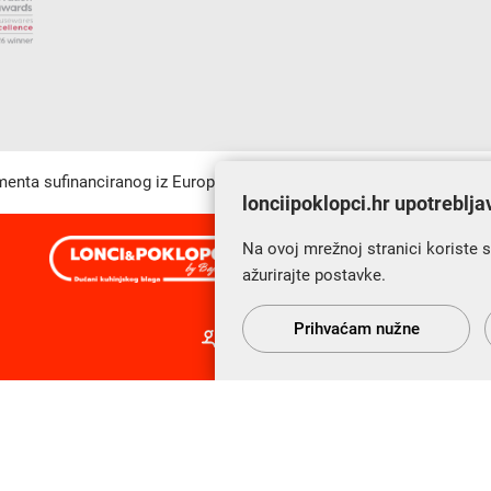
umenta sufinanciranog iz Europskog fonda za regionalni razvoj u sk
lonciipoklopci.hr upotreblja
Na ovoj mrežnoj stranici koriste 
s Vama od 2014. godine!
ažurirajte postavke.
Prihvaćam nužne