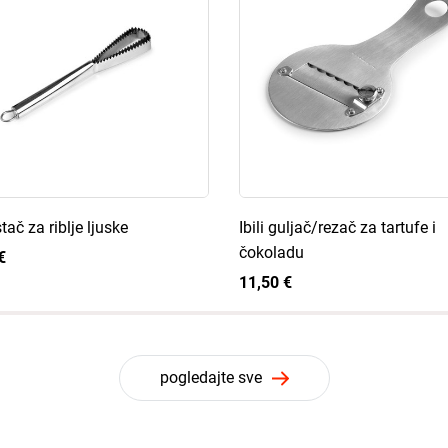
istač za riblje ljuske
Ibili guljač/rezač za tartufe i
čokoladu
€
11,50 €
pogledajte sve