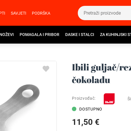
PTI
SAVJETI
PODRŠKA
 NOŽEVI
POMAGALA I PRIBOR
DASKE I STALCI
ZA KUHINJSKI S
Ibili guljač/re
čokoladu
Proizvođač:
Ši
DOSTUPNO
11,50 €