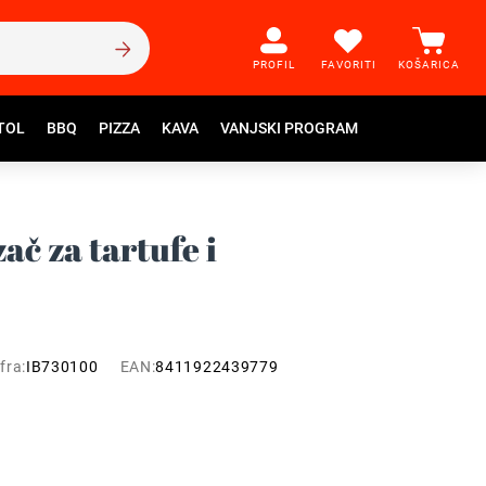
PROFIL
FAVORITI
KOŠARICA
TOL
BBQ
PIZZA
KAVA
VANJSKI PROGRAM
zač za tartufe i
fra:
IB730100
EAN:
8411922439779