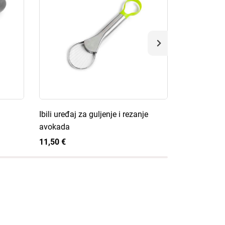
Ibili uređaj za guljenje i rezanje
Ibili Intens
avokada
9,50 €
11,50 €