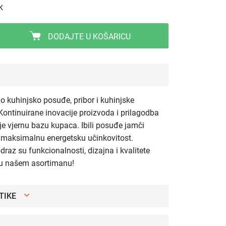
K
DODAJTE U KOŠARICU
tno kuhinjsko posuđe, pribor i kuhinjske
ontinuirane inovacije proizvoda i prilagodba
 je vjernu bazu kupaca. Ibili posuđe jamči
e maksimalnu energetsku učinkovitost.
odraz su funkcionalnosti, dizajna i kvalitete
i u našem asortimanu!
TIKE