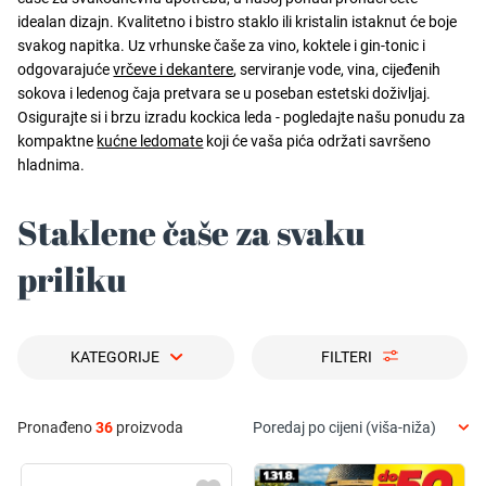
idealan dizajn. Kvalitetno i bistro staklo ili kristalin istaknut će boje
svakog napitka. Uz vrhunske čaše za vino, koktele i gin-tonic i
odgovarajuće
vrčeve i dekantere
, serviranje vode, vina, cijeđenih
sokova i ledenog čaja pretvara se u poseban estetski doživljaj.
Osigurajte si i brzu izradu kockica leda - pogledajte našu ponudu za
kompaktne
kućne ledomate
koji će vaša pića održati savršeno
hladnima.
Staklene čaše za svaku
priliku
KATEGORIJE
FILTERI
Pronađeno
36
proizvoda
Poredaj po cijeni (viša-niža)