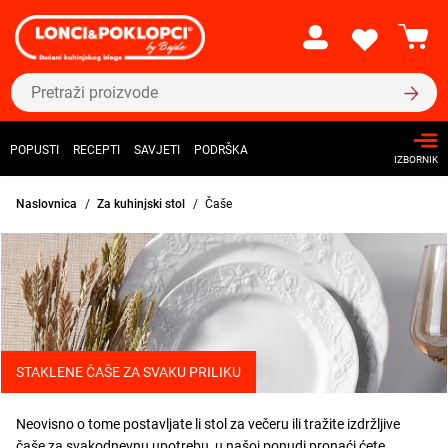
POPUSTI
RECEPTI
SAVJETI
PODRŠKA
IZBORNIK
Naslovnica
Za kuhinjski stol
Čaše
STAKLENE ČAŠE ZA SVAKU PRILIKU
Neovisno o tome postavljate li stol za večeru ili tražite izdržljive
čaše za svakodnevnu upotrebu, u našoj ponudi pronaći ćete