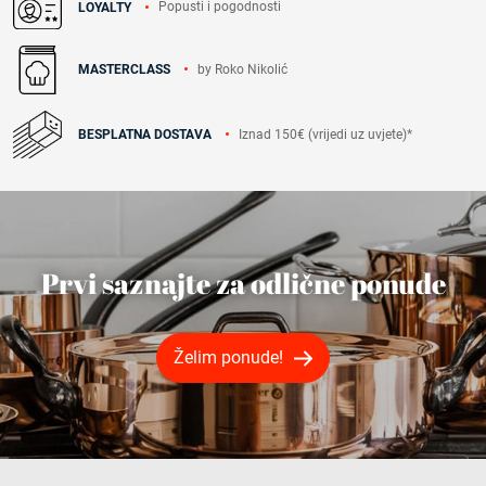
Popusti i pogodnosti
LOYALTY
by Roko Nikolić
MASTERCLASS
Iznad 150€ (vrijedi uz uvjete)*
BESPLATNA DOSTAVA
Prvi saznajte za odlične ponude
Želim ponude!