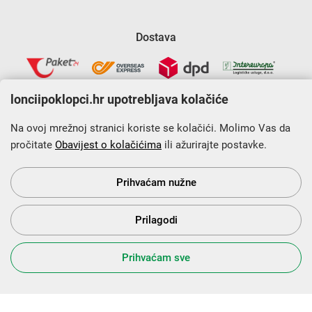
Dostava
lonciipoklopci.hr upotrebljava kolačiće
Na ovoj mrežnoj stranici koriste se kolačići. Molimo Vas da
pročitate
Obavijest o kolačićima
ili ažurirajte postavke.
Krajnji primatelj financijskog instrumenta sufinanciranog iz
Europskog fonda za regionalni razvoj u sklopu Operativnog
programa „Konkurentnost i kohezija”.
Prihvaćam nužne
Prilagodi
s Vama od 2014. godine!
Prihvaćam sve