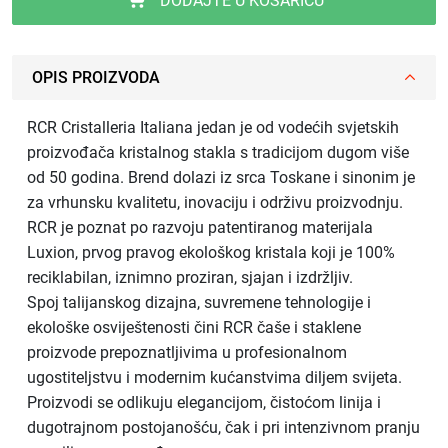
DODAJTE U KOŠARICU
OPIS PROIZVODA
RCR Cristalleria Italiana jedan je od vodećih svjetskih
proizvođača kristalnog stakla s tradicijom dugom više
od 50 godina. Brend dolazi iz srca Toskane i sinonim je
za vrhunsku kvalitetu, inovaciju i održivu proizvodnju.
RCR je poznat po razvoju patentiranog materijala
Luxion, prvog pravog ekološkog kristala koji je 100%
reciklabilan, iznimno proziran, sjajan i izdržljiv.
Spoj talijanskog dizajna, suvremene tehnologije i
ekološke osviještenosti čini RCR čaše i staklene
proizvode prepoznatljivima u profesionalnom
ugostiteljstvu i modernim kućanstvima diljem svijeta.
Proizvodi se odlikuju elegancijom, čistoćom linija i
dugotrajnom postojanošću, čak i pri intenzivnom pranju