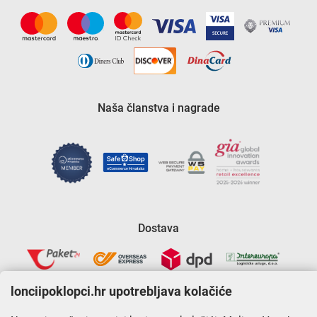
Naša članstva i nagrade
Dostava
lonciipoklopci.hr upotrebljava kolačiće