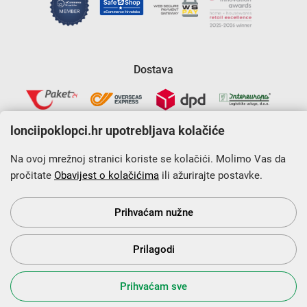
Dostava
lonciipoklopci.hr upotrebljava kolačiće
Na ovoj mrežnoj stranici koriste se kolačići. Molimo Vas da
pročitate
Obavijest o kolačićima
ili ažurirajte postavke.
Krajnji primatelj financijskog instrumenta sufinanciranog iz
Europskog fonda za regionalni razvoj u sklopu Operativnog
programa „Konkurentnost i kohezija”.
Prihvaćam nužne
Prilagodi
s Vama od 2014. godine!
Prihvaćam sve