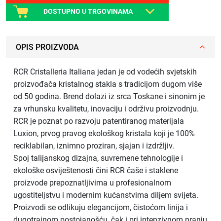
DOSTUPNO U TRGOVINAMA
OPIS PROIZVODA
RCR Cristalleria Italiana jedan je od vodećih svjetskih
proizvođača kristalnog stakla s tradicijom dugom više
od 50 godina. Brend dolazi iz srca Toskane i sinonim je
za vrhunsku kvalitetu, inovaciju i održivu proizvodnju.
RCR je poznat po razvoju patentiranog materijala
Luxion, prvog pravog ekološkog kristala koji je 100%
reciklabilan, iznimno proziran, sjajan i izdržljiv.
Spoj talijanskog dizajna, suvremene tehnologije i
ekološke osviještenosti čini RCR čaše i staklene
proizvode prepoznatljivima u profesionalnom
ugostiteljstvu i modernim kućanstvima diljem svijeta.
Proizvodi se odlikuju elegancijom, čistoćom linija i
dugotrajnom postojanošću, čak i pri intenzivnom pranju