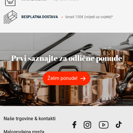
Iznad 150€ (vrijedi uz uvjete)*
BESPLATNA DOSTAVA
Prvi saznajte za odlične ponude
Želim ponude!
Naše trgovine & kontakti
Maloprodajna mreža