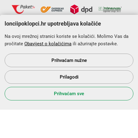
lonciipoklopci.hr upotrebljava kolačiće
Na ovoj mrežnoj stranici koriste se kolačići. Molimo Vas da
pročitate
Obavijest o kolačićima
ili ažurirajte postavke.
Krajnji primatelj financijskog instrumenta sufinanciranog iz
Europskog fonda za regionalni razvoj u sklopu Operativnog
programa „Konkurentnost i kohezija”.
Prihvaćam nužne
Prilagodi
s Vama od 2014. godine!
Prihvaćam sve