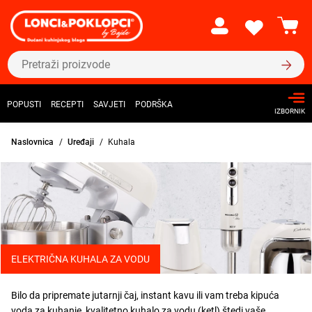
POPUSTI
RECEPTI
SAVJETI
PODRŠKA
IZBORNIK
Naslovnica
Uređaji
Kuhala
ELEKTRIČNA KUHALA ZA VODU
Bilo da pripremate jutarnji čaj, instant kavu ili vam treba kipuća
voda za kuhanje, kvalitetno kuhalo za vodu (ketl) štedi vaše