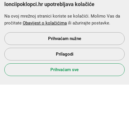
lonciipoklopci.hr upotrebljava kolačiće
Na ovoj mrežnoj stranici koriste se kolačići. Molimo Vas da
pročitate
Obavijest o kolačićima
ili ažurirajte postavke.
Krajnji primatelj financijskog instrumenta sufinanciranog iz
Europskog fonda za regionalni razvoj u sklopu Operativnog
programa „Konkurentnost i kohezija”.
Prihvaćam nužne
Prilagodi
s Vama od 2014. godine!
Prihvaćam sve