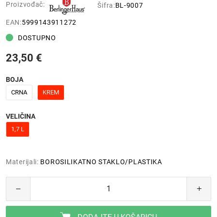
Proizvođač:
Šifra:
BL-9007
EAN:
5999143911272
DOSTUPNO
23,50 €
BOJA
CRNA
KREM
VELIČINA
1,7 L
Materijali:
BOROSILIKATNO STAKLO/PLASTIKA