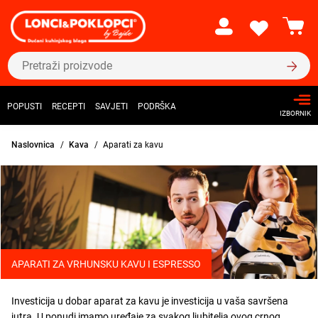
POPUSTI
RECEPTI
SAVJETI
PODRŠKA
IZBORNIK
Naslovnica
Kava
Aparati za kavu
APARATI ZA VRHUNSKU KAVU I ESPRESSO
Investicija u dobar aparat za kavu je investicija u vaša savršena
jutra. U ponudi imamo uređaje za svakog ljubitelja ovog crnog