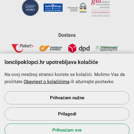
Dostava
lonciipoklopci.hr upotrebljava kolačiće
Na ovoj mrežnoj stranici koriste se kolačići. Molimo Vas da
pročitate
Obavijest o kolačićima
ili ažurirajte postavke.
Krajnji primatelj financijskog instrumenta sufinanciranog iz
Europskog fonda za regionalni razvoj u sklopu Operativnog
programa „Konkurentnost i kohezija”.
Prihvaćam nužne
Prilagodi
s Vama od 2014. godine!
Prihvaćam sve