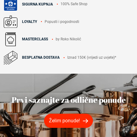
100% Safe Shop
SIGURNA KUPNJA
Popusti i pogodnosti
LOYALTY
by Roko Nikolić
MASTERCLASS
Iznad 150€ (vrijedi uz uvjete)*
BESPLATNA DOSTAVA
Prvi saznajte za odlične ponude
Želim ponude!