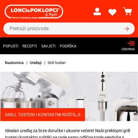
POPUSTI
RECEPTI
SAVJETI
PODRŠKA
IZBORNIK
Naslovnica
Uređaji
Grill tosteri
GRILL TOSTERI I KONTAKTNI ROŠTILJI
Idealan uređaj za brze doručke i ukusne večere! Naši preklopni grill
tosteri (kontaktni roštilji) ne rade samo odlične tople sendviče s