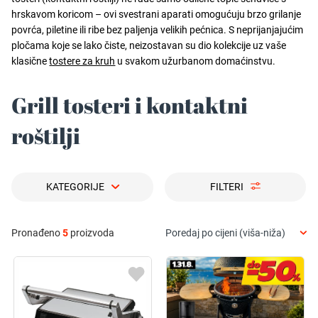
hrskavom koricom – ovi svestrani aparati omogućuju brzo grilanje
povrća, piletine ili ribe bez paljenja velikih pećnica. S neprijanjajućim
pločama koje se lako čiste, neizostavan su dio kolekcije uz vaše
klasične
tostere za kruh
u svakom užurbanom domaćinstvu.
Grill tosteri i kontaktni
roštilji
KATEGORIJE
FILTERI
Pronađeno
5
proizvoda
Poredaj po cijeni (viša-niža)