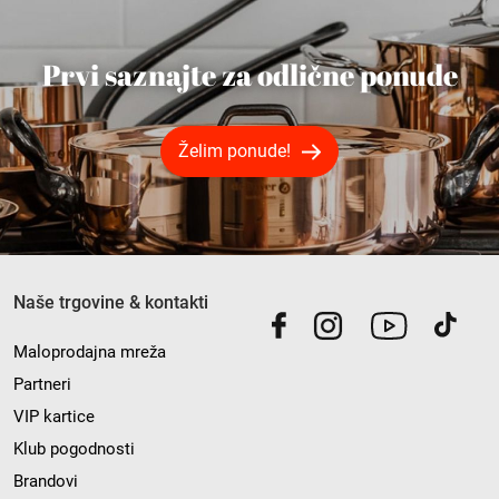
Prvi saznajte za odlične ponude
Želim ponude!
Naše trgovine & kontakti
Maloprodajna mreža
Partneri
VIP kartice
Klub pogodnosti
Brandovi