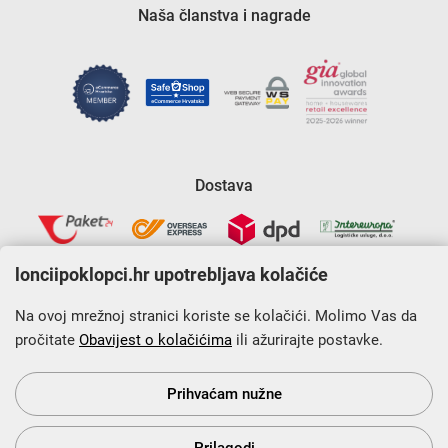
Naša članstva i nagrade
Dostava
lonciipoklopci.hr upotrebljava kolačiće
Na ovoj mrežnoj stranici koriste se kolačići. Molimo Vas da
pročitate
Obavijest o kolačićima
ili ažurirajte postavke.
Krajnji primatelj financijskog instrumenta sufinanciranog iz
Europskog fonda za regionalni razvoj u sklopu Operativnog
programa „Konkurentnost i kohezija”.
Prihvaćam nužne