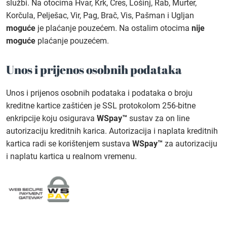
službi. Na otocima Hvar, Krk, Cres, Lošinj, Rab, Murter,
Korčula, Pelješac, Vir, Pag, Brač, Vis, Pašman i Ugljan
moguće
je plaćanje pouzećem. Na ostalim otocima
nije
moguće
plaćanje pouzećem.
Unos i prijenos osobnih podataka
Unos i prijenos osobnih podataka i podataka o broju
kreditne kartice zaštićen je SSL protokolom 256-bitne
enkripcije koju osigurava
WSpay™
sustav za on line
autorizaciju kreditnih karica. Autorizacija i naplata kreditnih
kartica radi se korištenjem sustava
WSpay™
za autorizaciju
i naplatu kartica u realnom vremenu.