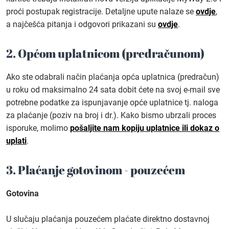
proći postupak registracije. Detaljne upute nalaze se
ovdje
,
a najčešća pitanja i odgovori prikazani su
ovdje
.
2. Općom uplatnicom (predračunom)
Ako ste odabrali način plaćanja opća uplatnica (predračun)
u roku od maksimalno 24 sata dobit ćete na svoj e-mail sve
potrebne podatke za ispunjavanje opće uplatnice tj. naloga
za plaćanje (poziv na broj i dr.). Kako bismo ubrzali proces
isporuke, molimo
pošaljite nam kopiju uplatnice ili dokaz o
uplati
.
3. Plaćanje gotovinom - pouzećem
Gotovina
U slučaju plaćanja pouzećem plaćate direktno dostavnoj