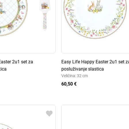
aster 2u1 set za
Easy Life Happy Easter 2u1 set z
tica
posluživanje slastica
Veličina: 32 cm
60,50 €