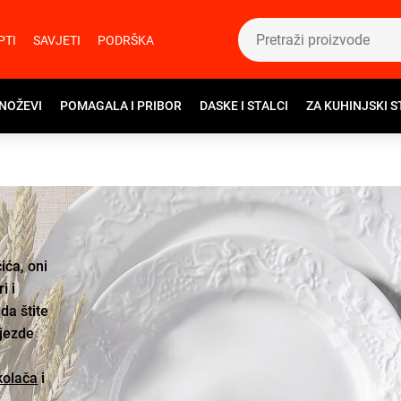
PTI
SAVJETI
PODRŠKA
 NOŽEVI
POMAGALA I PRIBOR
DASKE I STALCI
ZA KUHINJSKI S
ića, oni
i i
da štite
ijezde
kolača
i