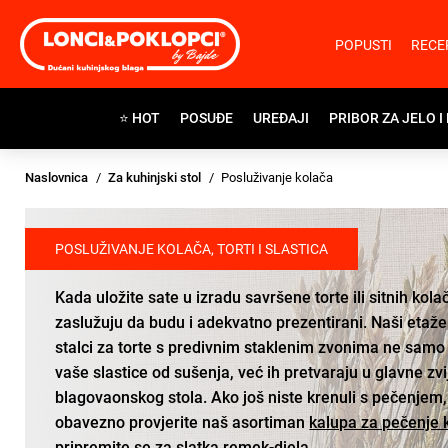
POPUSTI
RECE
⭐ HOT
POSUĐE
UREĐAJI
PRIBOR ZA JELO I
Naslovnica
Za kuhinjski stol
Posluživanje kolača
POSLUŽIVANJE KOLAČA, TORTI I SLASTICA
Kada uložite sate u izradu savršene torte ili sitnih kolač
zaslužuju da budu i adekvatno prezentirani. Naši etažer
stalci za torte s predivnim staklenim zvonima ne samo 
vaše slastice od sušenja, već ih pretvaraju u glavne zv
blagovaonskog stola. Ako još niste krenuli s pečenjem,
obavezno provjerite naš asortiman
kalupa za pečenje 
pripremite se za slatka remek-djela.