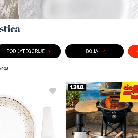
astica
PODKATEGORIJE
BOJA
voda