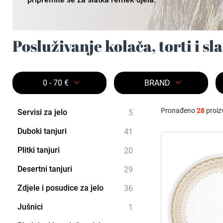
Posluživanje kolača, torti i sl
0 - 70 €
BRAND
Pronađeno
28
proiz
Servisi za jelo
5
Duboki tanjuri
41
Plitki tanjuri
20
Desertni tanjuri
29
Zdjele i posudice za jelo
36
Jušnici
1