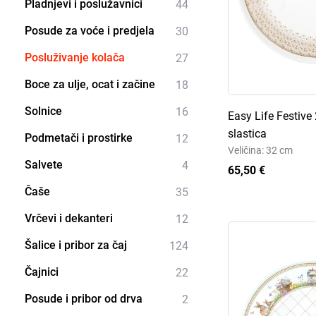
Pladnjevi i poslužavnici
44
Posude za voće i predjela
30
Posluživanje kolača
27
Boce za ulje, ocat i začine
18
Solnice
16
Easy Life Festive
slastica
Podmetači i prostirke
12
Veličina: 32 cm
Salvete
4
65,50 €
Čaše
35
Vrčevi i dekanteri
12
Šalice i pribor za čaj
124
Čajnici
22
Posude i pribor od drva
2