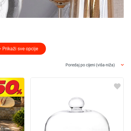
+ Prikaži sve opcije
Poredaj po cijeni (viša-niža)