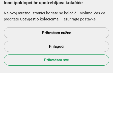
lonciipoklopci.hr upotrebljava kolačiće
Na ovoj mrežnoj stranici koriste se kolačići. Molimo Vas da
pročitate
Obavijest o kolačićima
ili ažurirajte postavke.
Krajnji primatelj financijskog instrumenta sufinanciranog iz
Europskog fonda za regionalni razvoj u sklopu Operativnog
programa „Konkurentnost i kohezija”.
Prihvaćam nužne
Prilagodi
s Vama od 2014. godine!
Prihvaćam sve