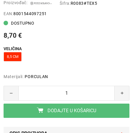
Proizvođač:
Šifra:
R0083#TEX5
EAN:
8001544097251
DOSTUPNO
8,70 €
VELIČINA
8,5 CM
Materijali:
PORCULAN
DODAJTE U KOŠARICU