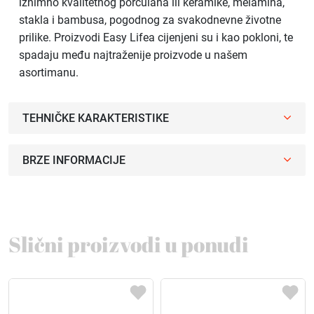
iznimno kvalitetnog porculana ili keramike, melamina,
stakla i bambusa, pogodnog za svakodnevne životne
prilike. Proizvodi Easy Lifea cijenjeni su i kao pokloni, te
spadaju među najtraženije proizvode u našem
asortimanu.
TEHNIČKE KARAKTERISTIKE
BRZE INFORMACIJE
Slični proizvodi u ponudi