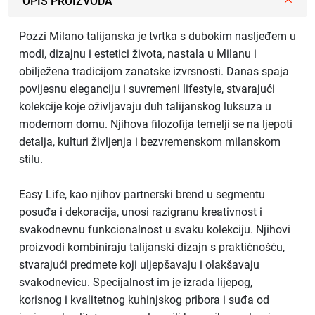
OPIS PROIZVODA
Pozzi Milano talijanska je tvrtka s dubokim nasljeđem u
modi, dizajnu i estetici života, nastala u Milanu i
obilježena tradicijom zanatske izvrsnosti. Danas spaja
povijesnu eleganciju i suvremeni lifestyle, stvarajući
kolekcije koje oživljavaju duh talijanskog luksuza u
modernom domu. Njihova filozofija temelji se na ljepoti
detalja, kulturi življenja i bezvremenskom milanskom
stilu.
Easy Life, kao njihov partnerski brend u segmentu
posuđa i dekoracija, unosi razigranu kreativnost i
svakodnevnu funkcionalnost u svaku kolekciju. Njihovi
proizvodi kombiniraju talijanski dizajn s praktičnošću,
stvarajući predmete koji uljepšavaju i olakšavaju
svakodnevicu. Specijalnost im je izrada lijepog,
korisnog i kvalitetnog kuhinjskog pribora i suđa od