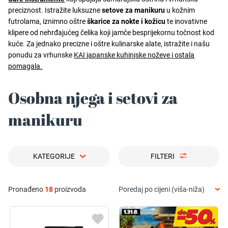
preciznost. Istražite luksuzne
setove za manikuru
u kožnim
futrolama, iznimno oštre
škarice za nokte i kožicu
te inovativne
klipere od nehrđajućeg čelika koji jamče besprijekornu točnost kod
kuće. Za jednako precizne i oštre kulinarske alate, istražite i našu
ponudu za vrhunske
KAI japanske kuhinjske noževe i ostala
pomagala.
Osobna njega i setovi za
manikuru
KATEGORIJE
FILTERI
Pronađeno
18
proizvoda
Poredaj po cijeni (viša-niža)