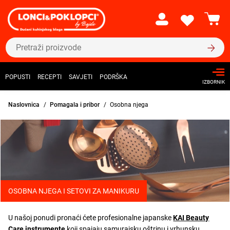
POPUSTI
RECEPTI
SAVJETI
PODRŠKA
IZBORNIK
Naslovnica
Pomagala i pribor
Osobna njega
OSOBNA NJEGA I SETOVI ZA MANIKURU
U našoj ponudi pronaći ćete profesionalne japanske
KAI Beauty
Care instrumente
koji spajaju samurajsku oštrinu i vrhunsku