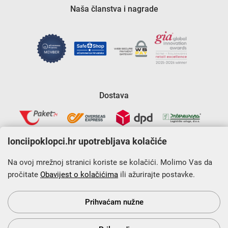
Naša članstva i nagrade
Dostava
lonciipoklopci.hr upotrebljava kolačiće
Na ovoj mrežnoj stranici koriste se kolačići. Molimo Vas da
pročitate
Obavijest o kolačićima
ili ažurirajte postavke.
Krajnji primatelj financijskog instrumenta sufinanciranog iz
Europskog fonda za regionalni razvoj u sklopu Operativnog
programa „Konkurentnost i kohezija”.
Prihvaćam nužne