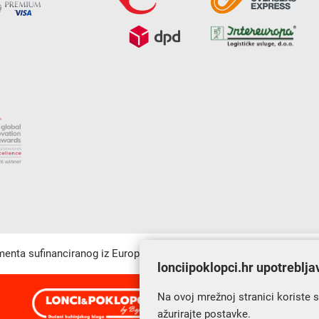
umenta sufinanciranog iz Europskog fonda za regionalni razvoj u sk
lonciipoklopci.hr upotreblja
Na ovoj mrežnoj stranici koriste 
s Vama od 2014. godine!
ažurirajte postavke.