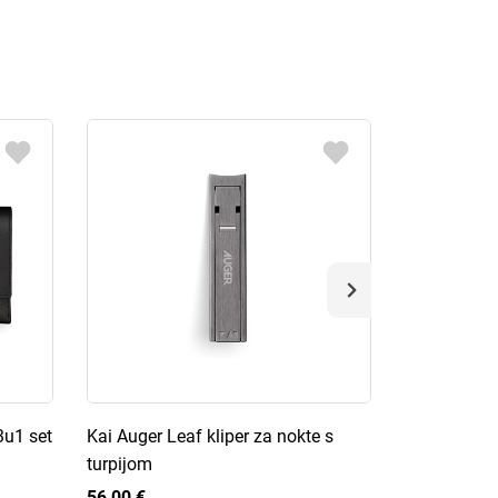
3u1 set
Kai Auger Leaf kliper za nokte s
Kai Auger 4
turpijom
etuiju
56,00 €
49,00 €