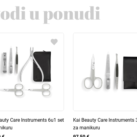
vodi u ponudi
auty Care Instruments 6u1 set
Kai Beauty Care Instruments 
nikuru
za manikuru
 €
97,50 €