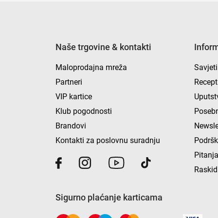
Naše trgovine & kontakti
Infor
Maloprodajna mreža
Savjeti
Partneri
Recept
VIP kartice
Uputst
Klub pogodnosti
Posebn
Brandovi
Newsle
Kontakti za poslovnu suradnju
Podrš
Pitanja
Raskid
Sigurno plaćanje karticama