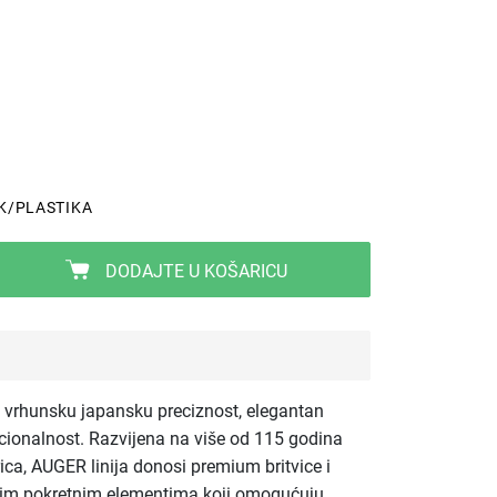
K/PLASTIKA
DODAJTE U KOŠARICU
 vrhunsku japansku preciznost, elegantan
cionalnost. Razvijena na više od 115 godina
rica, AUGER linija donosi premium britvice i
vnim pokretnim elementima koji omogućuju