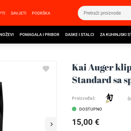
PTI
SAVJETI
PODRŠKA
 NOŽEVI
POMAGALA I PRIBOR
DASKE I STALCI
ZA KUHINJSKI S
Kai Auger klip
Standard sa s
Proizvođač:
Ši
DOSTUPNO
15,00 €