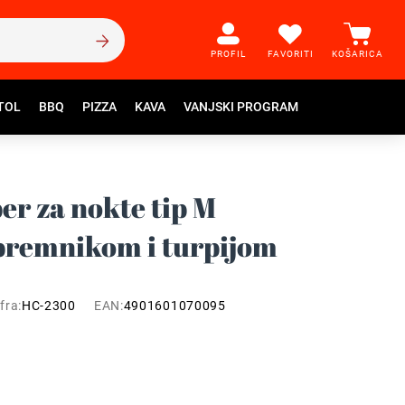
PROFIL
FAVORITI
KOŠARICA
TOL
BBQ
PIZZA
KAVA
VANJSKI PROGRAM
er za nokte tip M
premnikom i turpijom
fra:
HC-2300
EAN:
4901601070095