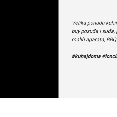
Velika ponuda kuhi
buy posuđa i suđa, 
malih aparata, BBQ
#kuhajdoma #loncii