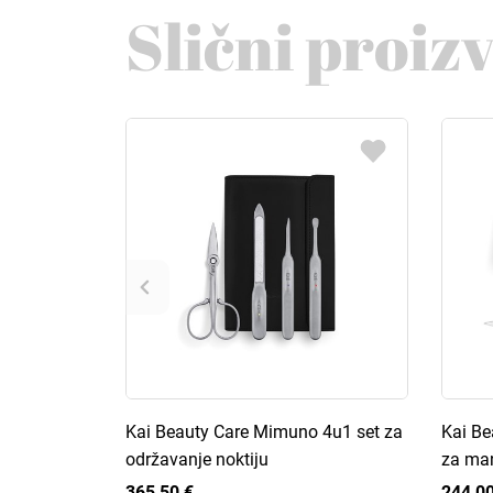
Slični proiz
Kai Beauty Care Mimuno 4u1 set za
Kai Be
održavanje noktiju
za ma
365,50 €
244,00