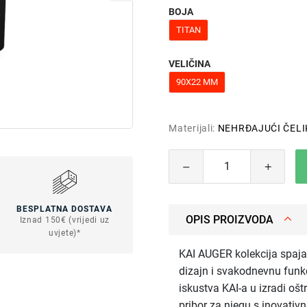
BOJA
TITAN
VELIČINA
90X22 MM
Materijali:
NEHRĐAJUĆI ČELI
BESPLATNA DOSTAVA
OPIS PROIZVODA
Iznad 150€ (vrijedi uz
uvjete)*
KAI AUGER kolekcija spaja
dizajn i svakodnevnu funk
iskustva KAI-a u izradi ošt
pribor za njegu s inovati