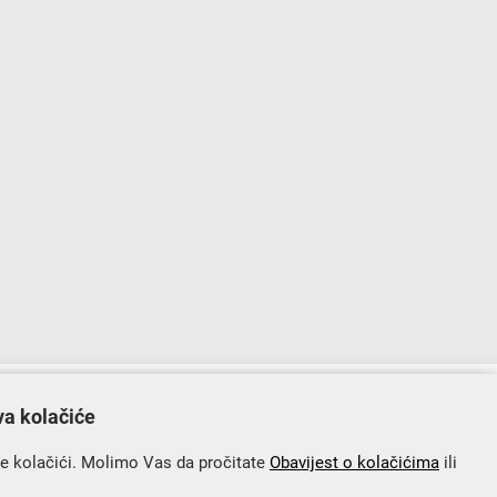
lopu Operativnog programa „Konkurentnost i kohezija”.
va kolačiće
se kolačići. Molimo Vas da pročitate
Obavijest o kolačićima
ili