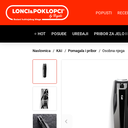
POPUSTI
RECE
⭐ HOT
POSUĐE
UREĐAJI
PRIBOR ZA JELO I
Naslovnica
KAI
Pomagala i pribor
Osobna njega