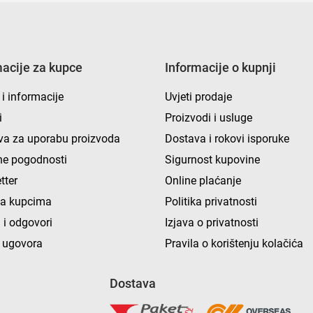
macije za kupce
Informacije o kupnji
 i informacije
Uvjeti prodaje
i
Proizvodi i usluge
va za uporabu proizvoda
Dostava i rokovi isporuke
e pogodnosti
Sigurnost kupovine
tter
Online plaćanje
ka kupcima
Politika privatnosti
 i odgovori
Izjava o privatnosti
 ugovora
Pravila o korištenju kolačića
Dostava