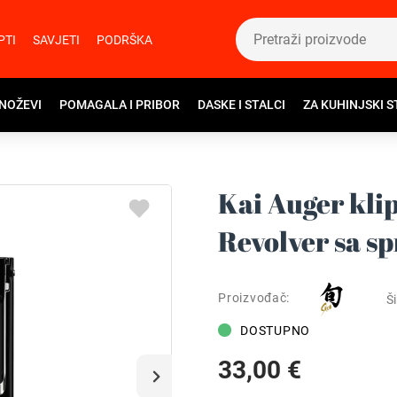
PTI
SAVJETI
PODRŠKA
 NOŽEVI
POMAGALA I PRIBOR
DASKE I STALCI
ZA KUHINJSKI S
Kai Auger klip
Revolver sa s
Proizvođač:
Ši
DOSTUPNO
33,00 €