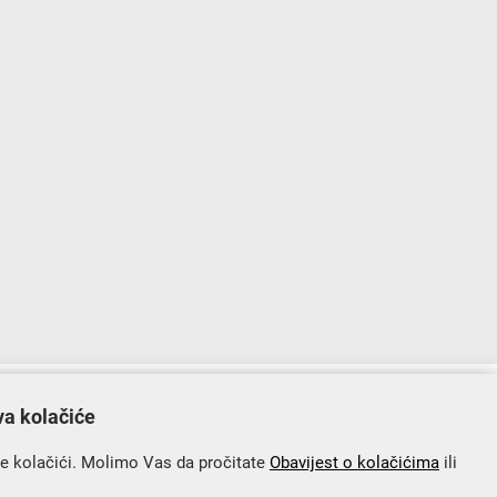
lopu Operativnog programa „Konkurentnost i kohezija”.
va kolačiće
se kolačići. Molimo Vas da pročitate
Obavijest o kolačićima
ili