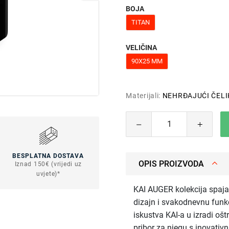
BOJA
TITAN
VELIČINA
90X25 MM
Materijali:
NEHRĐAJUĆI ČELI
BESPLATNA DOSTAVA
OPIS PROIZVODA
Iznad 150€ (vrijedi uz
uvjete)*
KAI AUGER kolekcija spaja
dizajn i svakodnevnu funk
iskustva KAI-a u izradi ošt
pribor za njegu s inovati