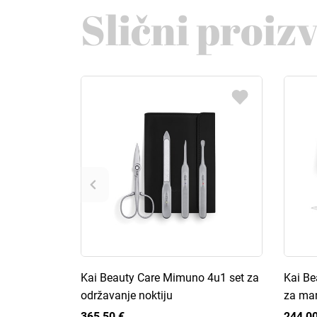
Slični proiz
Kai Beauty Care Mimuno 4u1 set za
Kai Be
održavanje noktiju
za ma
365,50 €
244,00