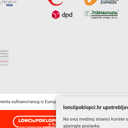
umenta sufinanciranog iz Europskog fonda za regionalni razvoj u sk
lonciipoklopci.hr upotreblja
Na ovoj mrežnoj stranici koriste 
s Vama od 2014. godine!
ažurirajte postavke.