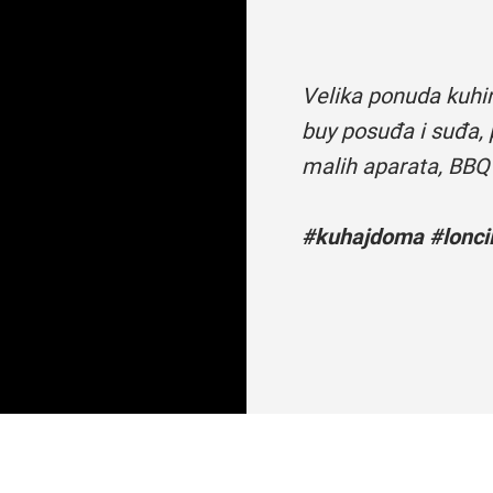
Velika ponuda kuhi
buy posuđa i suđa, 
malih aparata, BBQ
#kuhajdoma #loncii