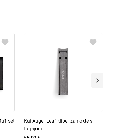
3u1 set
Kai Auger Leaf kliper za nokte s
Kai Auger 4
turpijom
etuiju
56,00 €
49,00 €