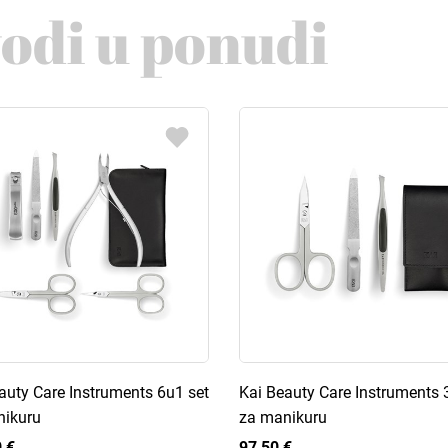
vodi u ponudi
auty Care Instruments 6u1 set
Kai Beauty Care Instruments 
nikuru
za manikuru
 €
97,50 €