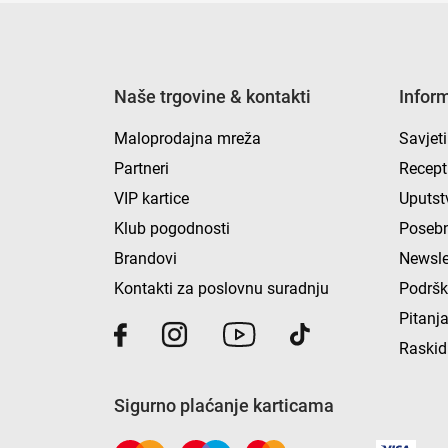
Naše trgovine & kontakti
Infor
Maloprodajna mreža
Savjeti
Partneri
Recept
VIP kartice
Uputst
Klub pogodnosti
Posebn
Brandovi
Newsle
Kontakti za poslovnu suradnju
Podrš
Pitanja
Raskid
Sigurno plaćanje karticama