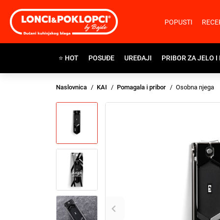
POPUSTI
RECE
⭐ HOT
POSUĐE
UREĐAJI
PRIBOR ZA JELO I
Naslovnica
KAI
Pomagala i pribor
Osobna njega