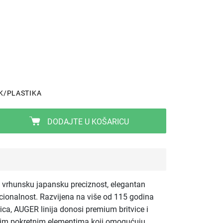
K/PLASTIKA
DODAJTE U KOŠARICU
 vrhunsku japansku preciznost, elegantan
cionalnost. Razvijena na više od 115 godina
rica, AUGER linija donosi premium britvice i
vnim pokretnim elementima koji omogućuju