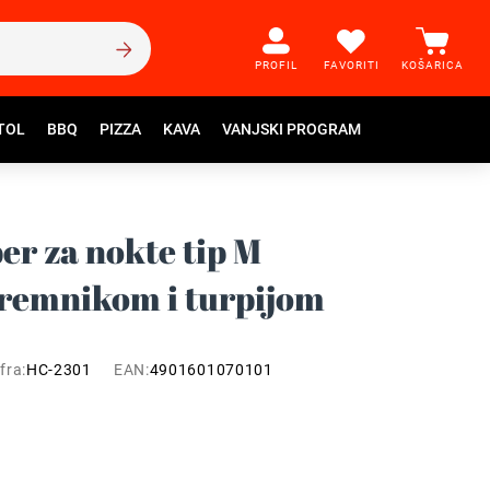
PROFIL
FAVORITI
KOŠARICA
TOL
BBQ
PIZZA
KAVA
VANJSKI PROGRAM
er za nokte tip M
premnikom i turpijom
fra:
HC-2301
EAN:
4901601070101