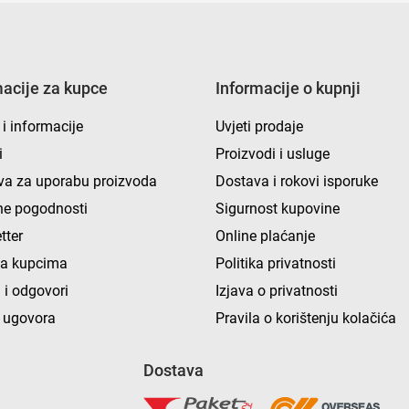
macije za kupce
Informacije o kupnji
 i informacije
Uvjeti prodaje
i
Proizvodi i usluge
va za uporabu proizvoda
Dostava i rokovi isporuke
e pogodnosti
Sigurnost kupovine
tter
Online plaćanje
ka kupcima
Politika privatnosti
 i odgovori
Izjava o privatnosti
 ugovora
Pravila o korištenju kolačića
Dostava