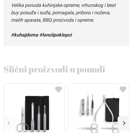
Velika ponuda kuhinjske opreme, vrhunskog i best
buy posuđa i suđa, pomagala, pribora i noževa,
malih aparata, BBQ proizvoda i opreme.
#kuhajdoma #lonciipoklopci
Slični proizvodi u ponudi