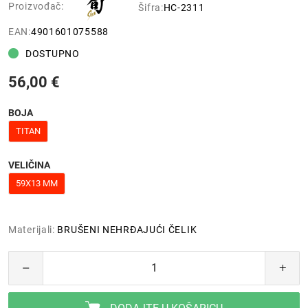
Proizvođač:
Šifra:
HC-2311
EAN:
4901601075588
DOSTUPNO
56,00 €
BOJA
TITAN
VELIČINA
59X13 MM
Materijali:
BRUŠENI NEHRĐAJUĆI ČELIK