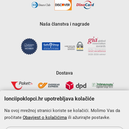
Naša članstva i nagrade
Dostava
lonciipoklopci.hr upotrebljava kolačiće
Na ovoj mrežnoj stranici koriste se kolačići. Molimo Vas da
pročitate
Obavijest o kolačićima
ili ažurirajte postavke.
Krajnji primatelj financijskog instrumenta sufinanciranog iz
Europskog fonda za regionalni razvoj u sklopu Operativnog