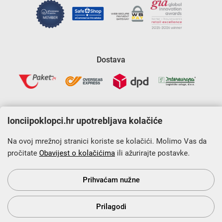
Dostava
lonciipoklopci.hr upotrebljava kolačiće
Na ovoj mrežnoj stranici koriste se kolačići. Molimo Vas da
Krajnji primatelj financijskog instrumenta sufinanciranog iz
Europskog fonda za regionalni razvoj u sklopu Operativnog
pročitate
Obavijest o kolačićima
ili ažurirajte postavke.
programa „Konkurentnost i kohezija”.
Prihvaćam nužne
s Vama od 2014. godine!
Prilagodi