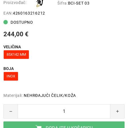
Proizvođač:
Šifra:
BCI-SET 03
EAN:
4260163216212
DOSTUPNO
244,00 €
VELIČINA
85X142 MM
BOJA
INOX
Materijali:
NEHRĐAJUĆI ČELIK/KOŽA