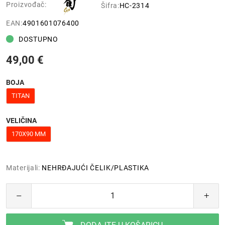
Proizvođač:
Šifra:
HC-2314
EAN:
4901601076400
DOSTUPNO
49,00 €
BOJA
TITAN
VELIČINA
170X90 MM
Materijali:
NEHRĐAJUĆI ČELIK/PLASTIKA