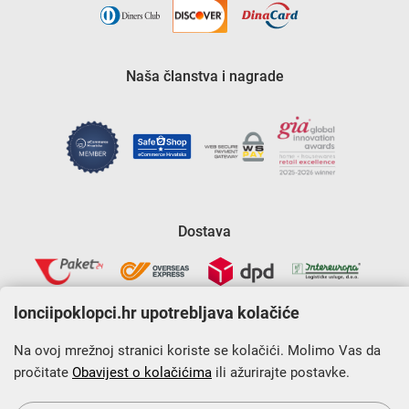
Naša članstva i nagrade
Dostava
lonciipoklopci.hr upotrebljava kolačiće
Na ovoj mrežnoj stranici koriste se kolačići. Molimo Vas da
pročitate
Obavijest o kolačićima
ili ažurirajte postavke.
Krajnji primatelj financijskog instrumenta sufinanciranog iz
Europskog fonda za regionalni razvoj u sklopu Operativnog