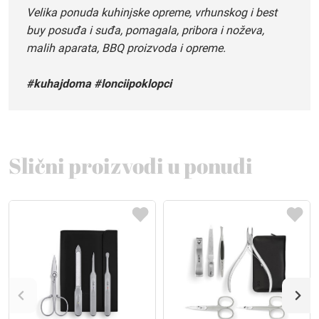
Velika ponuda kuhinjske opreme, vrhunskog i best
buy posuđa i suđa, pomagala, pribora i noževa,
malih aparata, BBQ proizvoda i opreme.
#kuhajdoma #lonciipoklopci
Slični proizvodi u ponudi