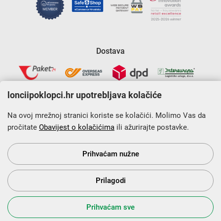
Dostava
lonciipoklopci.hr upotrebljava kolačiće
Na ovoj mrežnoj stranici koriste se kolačići. Molimo Vas da
pročitate
Obavijest o kolačićima
ili ažurirajte postavke.
Krajnji primatelj financijskog instrumenta sufinanciranog iz
Europskog fonda za regionalni razvoj u sklopu Operativnog
programa „Konkurentnost i kohezija”.
Prihvaćam nužne
Prilagodi
s Vama od 2014. godine!
Prihvaćam sve