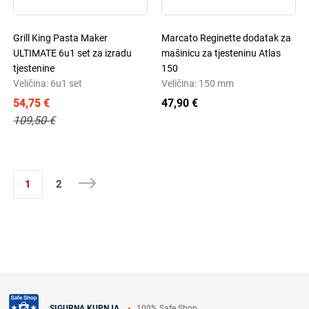
Grill King Pasta Maker
Marcato Reginette dodatak za
ULTIMATE 6u1 set za izradu
mašinicu za tjesteninu Atlas
tjestenine
150
Veličina: 6u1 set
Veličina: 150 mm
54,75 €
47,90 €
109,50 €
1
2
100% Safe Shop
SIGURNA KUPNJA