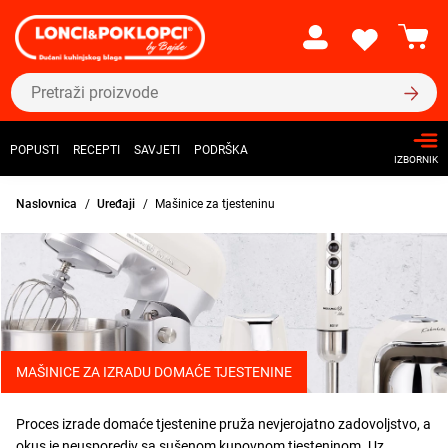
POPUSTI
RECEPTI
SAVJETI
PODRŠKA
IZBORNIK
Naslovnica
Uređaji
Mašinice za tjesteninu
MAŠINICE ZA IZRADU DOMAĆE TJESTENINE
Proces izrade domaće tjestenine pruža nevjerojatno zadovoljstvo, a
okus je neusporediv sa sušenom kupovnom tjesteninom. Uz