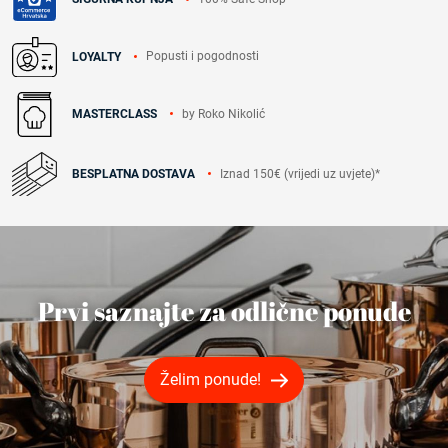
Popusti i pogodnosti
LOYALTY
by Roko Nikolić
MASTERCLASS
Iznad 150€ (vrijedi uz uvjete)*
BESPLATNA DOSTAVA
Prvi saznajte za odlične ponude
Želim ponude!