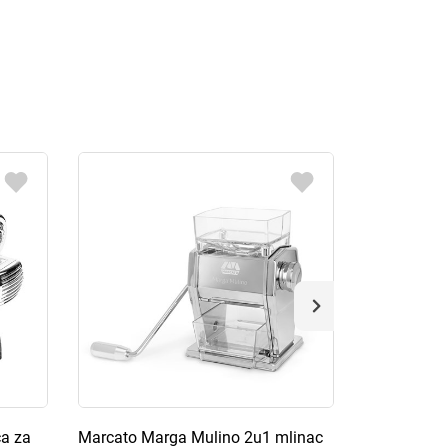
ca za
Marcato Marga Mulino 2u1 mlinac
Marcato Atl