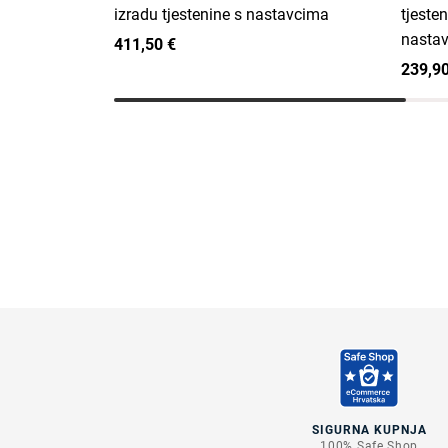
izradu tjestenine s nastavcima
tjeste
nasta
411,50 €
239,90
SIGURNA KUPNJA
100% Safe Shop