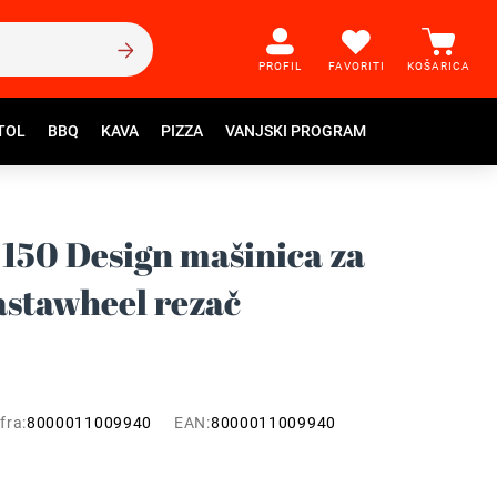
PROFIL
FAVORITI
KOŠARICA
TOL
BBQ
KAVA
PIZZA
VANJSKI PROGRAM
 150 Design mašinica za
Pastawheel rezač
fra:
8000011009940
EAN:
8000011009940