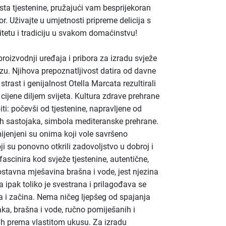
rsta tjestenine, pružajući vam besprijekoran
r. Uživajte u umjetnosti pripreme delicija s
tetu i tradiciju u svakom domaćinstvu!
 proizvodnji uređaja i pribora za izradu svježe
izzu. Njihova prepoznatljivost datira od davne
strast i genijalnost Otella Marcata rezultirali
cijene diljem svijeta. Kultura zdrave prehrane
ti: počevši od tjestenine, napravljene od
ih sastojaka, simbola mediteranske prehrane.
ijenjeni su onima koji vole savršeno
ji su ponovno otkrili zadovoljstvo u dobroj i
fascinira kod svježe tjestenine, autentične,
nostavna mješavina brašna i vode, jest njezina
a ipak toliko je svestrana i prilagođava se
i začina. Nema ničeg ljepšeg od spajanja
ka, brašna i vode, ručno pomiješanih i
nih prema vlastitom ukusu. Za izradu