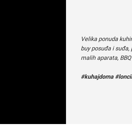
Velika ponuda kuhi
buy posuđa i suđa, 
malih aparata, BBQ
#kuhajdoma #loncii