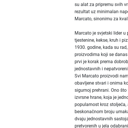
su alat za pripremu svih v
rezultat uz minimalan napo
Marcato, sinonimu za kvali
Marcato je svjetski lider u
tjestenine, kekse, kruh i p
1930. godine, kada su rad, 
proizvodima koji se danas 
prvi je korak prema dobrobi
jednostavnih i nepatvoren
Svi Marcato proizvodi nam
obavljene stvari i onima ko
sigurnoj prehrani. Ono što 
izvrsne hrane, koja je jed
popularnost kroz stoljeća, 
beskonačnom broju umaka 
dvaju jednostavnih sastoja
pretvorenih u jela odabra