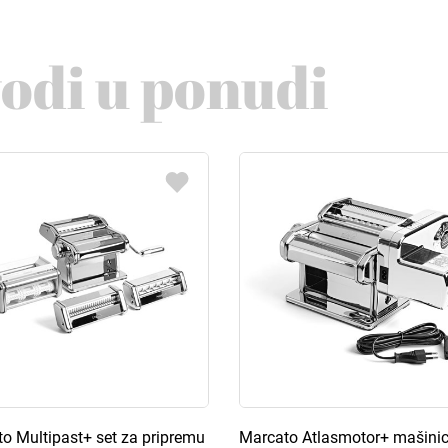
vodi u ponudi
o Multipast+ set za pripremu
Marcato Atlasmotor+ mašini