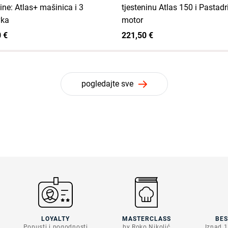
nine: Atlas+ mašinica i 3
tjesteninu Atlas 150 i Pastadr
vka
motor
 €
221,50 €
pogledajte sve
LOYALTY
MASTERCLASS
BE
Popusti i pogodnosti
by Roko Nikolić
Iznad 1