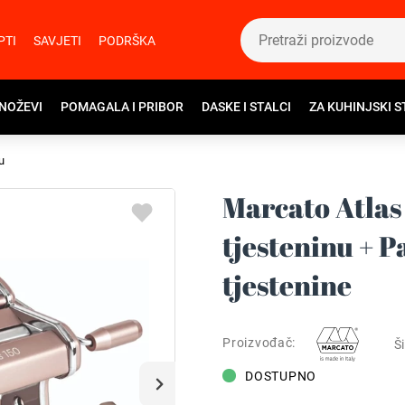
PTI
SAVJETI
PODRŠKA
 NOŽEVI
POMAGALA I PRIBOR
DASKE I STALCI
ZA KUHINJSKI S
u
Marcato Atlas
tjesteninu + 
tjestenine
Proizvođač:
Ši
DOSTUPNO