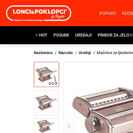
POPUSTI
RECE
⭐ HOT
POSUĐE
UREĐAJI
PRIBOR ZA JELO I
Naslovnica
Marcato
Uređaji
Mašinice za tjestenin