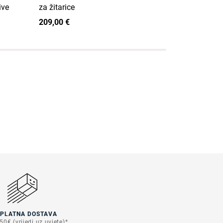
ive
za žitarice
mašinica za
nastavcima
209,00 €
197,00 €
SPLATNA DOSTAVA
50€ (vrijedi uz uvjete)*