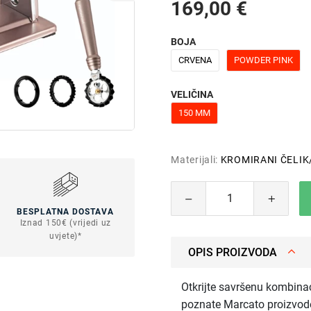
169,00 €
BOJA
CRVENA
POWDER PINK
VELIČINA
150 MM
Materijali:
KROMIRANI ČELIK
BESPLATNA DOSTAVA
Iznad 150€ (vrijedi uz
uvjete)*
OPIS PROIZVODA
Otkrijte savršenu kombinac
poznate Marcato proizvode.