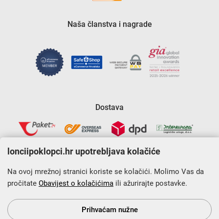
Naša članstva i nagrade
Dostava
lonciipoklopci.hr upotrebljava kolačiće
Na ovoj mrežnoj stranici koriste se kolačići. Molimo Vas da
pročitate
Obavijest o kolačićima
ili ažurirajte postavke.
Krajnji primatelj financijskog instrumenta sufinanciranog iz
Europskog fonda za regionalni razvoj u sklopu Operativnog
programa „Konkurentnost i kohezija”.
Prihvaćam nužne