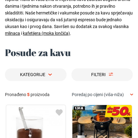
danima i tjednima nakon otvaranja, potrebno ih je pravilno
skladištiti. Naše hermetičke i vakumske posude za kavu sprječavaju
oksidaciju i osiguravaju da vaš jutarnji espresso bude jednako
ukusan kao i prvog dana. Savršen su dodatak za svakog vlasnika
mlinaca
i
kafetijera (moka lončića)
.
Posude za kavu
KATEGORIJE
FILTERI
Pronađeno
5
proizvoda
Poredaj po cijeni (viša-niža)