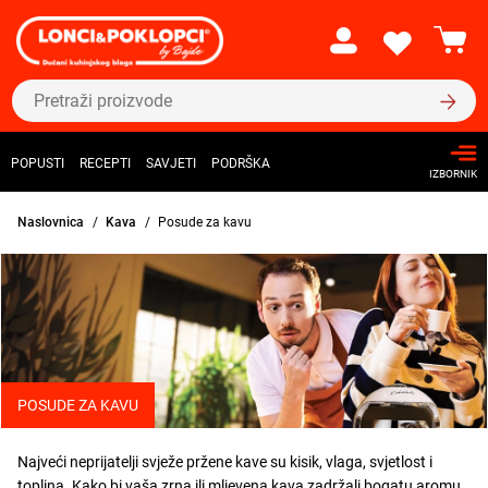
POPUSTI
RECEPTI
SAVJETI
PODRŠKA
IZBORNIK
Naslovnica
Kava
Posude za kavu
POSUDE ZA KAVU
Najveći neprijatelji svježe pržene kave su kisik, vlaga, svjetlost i
toplina. Kako bi vaša zrna ili mljevena kava zadržali bogatu aromu