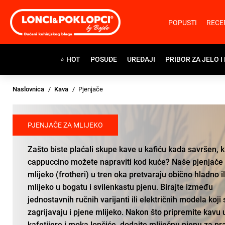
POPUSTI
RECE
⭐ HOT
POSUĐE
UREĐAJI
PRIBOR ZA JELO I
Naslovnica
Kava
Pjenjače
PJENJAČE ZA MLIJEKO
Zašto biste plaćali skupe kave u kafiću kada savršen, 
cappuccino možete napraviti kod kuće? Naše pjenjače
mlijeko (frotheri) u tren oka pretvaraju obično hladno il
mlijeko u bogatu i svilenkastu pjenu. Birajte između
jednostavnih ručnih varijanti ili električnih modela koji
zagrijavaju i pjene mlijeko. Nakon što pripremite kavu 
kafetijere i moka lončiće
, dodajte mliječnu pjenu za pr