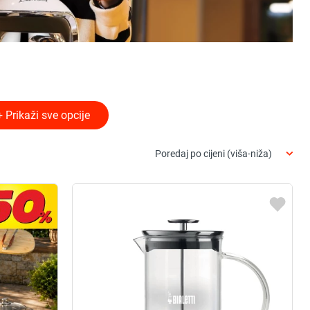
+ Prikaži sve opcije
Poredaj po cijeni (viša-niža)