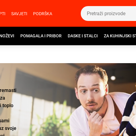
PTI
SAVJETI
PODRŠKA
 NOŽEVI
POMAGALA I PRIBOR
DASKE I STALCI
ZA KUHINJSKI S
kremasti
 za
i toplo
 sami
uz svoje
avi