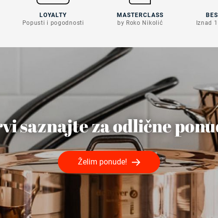
LOYALTY
MASTERCLASS
BE
Popusti i pogodnosti
by Roko Nikolić
Iznad 1
vi saznajte za odlične pon
Želim ponude!