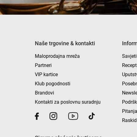
Naše trgovine & kontakti
Infor
Maloprodajna mreža
Savjeti
Partneri
Recept
VIP kartice
Uputst
Klub pogodnosti
Posebn
Brandovi
Newsle
Kontakti za poslovnu suradnju
Podrš
Pitanja
Raskid