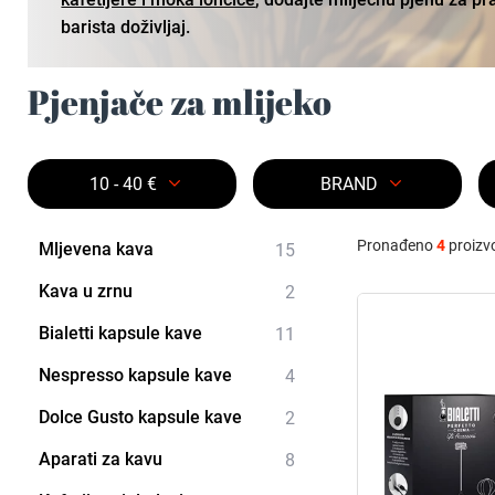
barista doživljaj.
Pjenjače za mlijeko
10 - 40 €
BRAND
Pronađeno
4
proizv
Mljevena kava
15
Kava u zrnu
2
Bialetti kapsule kave
11
Nespresso kapsule kave
4
Dolce Gusto kapsule kave
2
Aparati za kavu
8