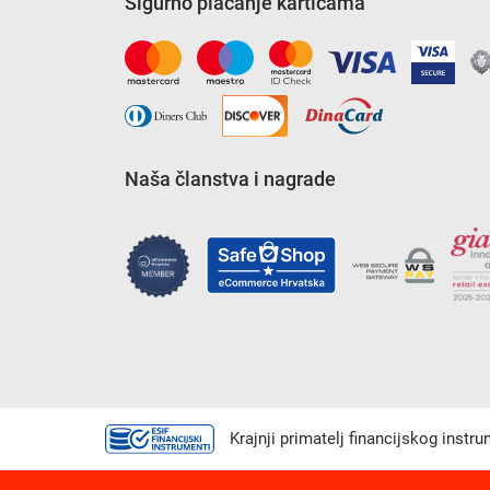
Sigurno plaćanje karticama
Naša članstva i nagrade
Krajnji primatelj financijskog instr