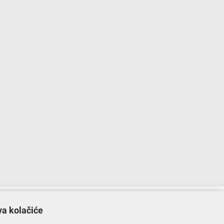
lopu Operativnog programa „Konkurentnost i kohezija”.
va kolačiće