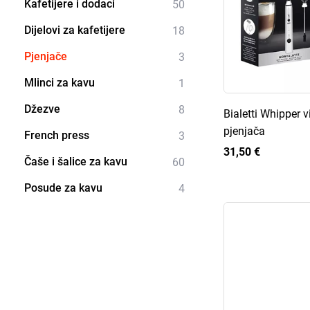
Kafetijere i dodaci
50
Dijelovi za kafetijere
18
Pjenjače
3
Mlinci za kavu
1
Džezve
8
Bialetti Whipper v
pjenjača
French press
3
31,50 €
Čaše i šalice za kavu
60
Posude za kavu
4