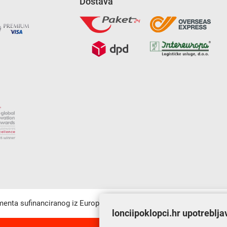
Dostava
umenta sufinanciranog iz Europskog fonda za regionalni razvoj u sk
lonciipoklopci.hr upotreblja