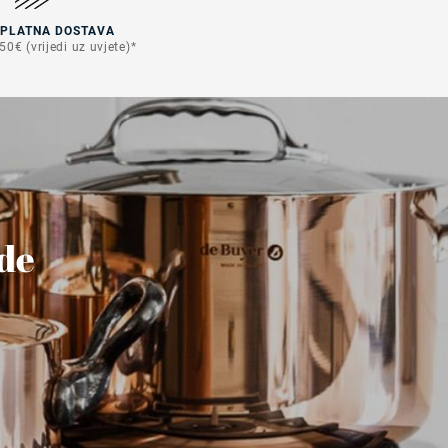
SPLATNA DOSTAVA
50€ (vrijedi uz uvjete)*
ude