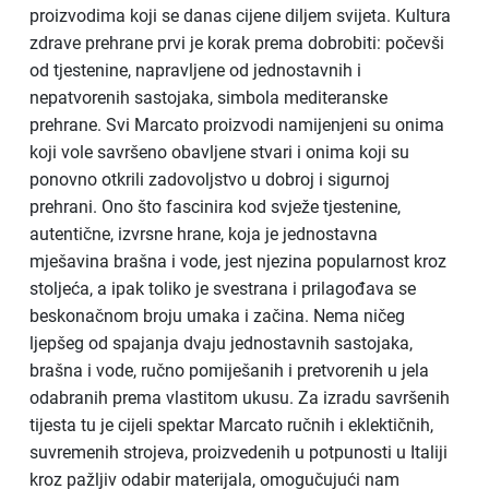
proizvodima koji se danas cijene diljem svijeta. Kultura
zdrave prehrane prvi je korak prema dobrobiti: počevši
od tjestenine, napravljene od jednostavnih i
nepatvorenih sastojaka, simbola mediteranske
prehrane. Svi Marcato proizvodi namijenjeni su onima
koji vole savršeno obavljene stvari i onima koji su
ponovno otkrili zadovoljstvo u dobroj i sigurnoj
prehrani. Ono što fascinira kod svježe tjestenine,
autentične, izvrsne hrane, koja je jednostavna
mješavina brašna i vode, jest njezina popularnost kroz
stoljeća, a ipak toliko je svestrana i prilagođava se
beskonačnom broju umaka i začina. Nema ničeg
ljepšeg od spajanja dvaju jednostavnih sastojaka,
brašna i vode, ručno pomiješanih i pretvorenih u jela
odabranih prema vlastitom ukusu. Za izradu savršenih
tijesta tu je cijeli spektar Marcato ručnih i eklektičnih,
suvremenih strojeva, proizvedenih u potpunosti u Italiji
kroz pažljiv odabir materijala, omogučujući nam