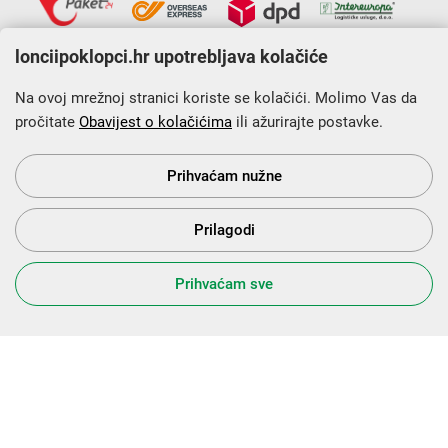
lonciipoklopci.hr upotrebljava kolačiće
Na ovoj mrežnoj stranici koriste se kolačići. Molimo Vas da
pročitate
Obavijest o kolačićima
ili ažurirajte postavke.
Krajnji primatelj financijskog instrumenta sufinanciranog iz
Europskog fonda za regionalni razvoj u sklopu Operativnog
programa „Konkurentnost i kohezija”.
Prihvaćam nužne
Prilagodi
s Vama od 2014. godine!
Prihvaćam sve