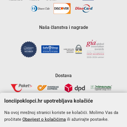
Naša članstva i nagrade
Dostava
lonciipoklopci.hr upotrebljava kolačiće
Na ovoj mrežnoj stranici koriste se kolačići. Molimo Vas da
pročitate
Obavijest o kolačićima
ili ažurirajte postavke.
Krajnji primatelj financijskog instrumenta sufinanciranog iz