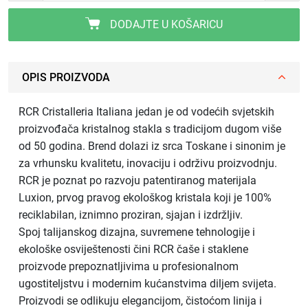
DODAJTE U KOŠARICU
OPIS PROIZVODA
RCR Cristalleria Italiana jedan je od vodećih svjetskih
proizvođača kristalnog stakla s tradicijom dugom više
od 50 godina. Brend dolazi iz srca Toskane i sinonim je
za vrhunsku kvalitetu, inovaciju i održivu proizvodnju.
RCR je poznat po razvoju patentiranog materijala
Luxion, prvog pravog ekološkog kristala koji je 100%
reciklabilan, iznimno proziran, sjajan i izdržljiv.
Spoj talijanskog dizajna, suvremene tehnologije i
ekološke osviještenosti čini RCR čaše i staklene
proizvode prepoznatljivima u profesionalnom
ugostiteljstvu i modernim kućanstvima diljem svijeta.
Proizvodi se odlikuju elegancijom, čistoćom linija i