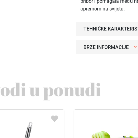
pribor i pomagala među 
opremom na svijetu.
TEHNIČKE KARAKTERIS
BRZE INFORMACIJE
vodi u ponudi