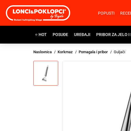
POPUSTI
RECE
⭐ HOT
POSUĐE
UREĐAJI
PRIBOR ZA JELO I
Naslovnica
Korkmaz
Pomagala i pribor
Guljači