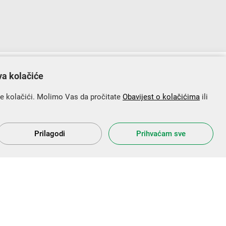
lopu Operativnog programa „Konkurentnost i kohezija”.
va kolačiće
se kolačići. Molimo Vas da pročitate
Obavijest o kolačićima
ili
Prilagodi
Prihvaćam sve