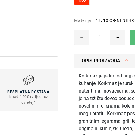
INOX
Materijali:
18/10 CR-NI NEHR
OPIS PROIZVODA
Korkmaz je jedan od najpo
kuhanje. Korkmaz je turski 
patentima, inovacijama, s
BESPLATNA DOSTAVA
Iznad 150€ (vrijedi uz
je na tržište doveo posuđ
uvjete)*
povoljnim cijenama koje nj
mogu pratiti. Korkmaz pos
granitnim legurama, grill to
originalni kuhinjski uređa