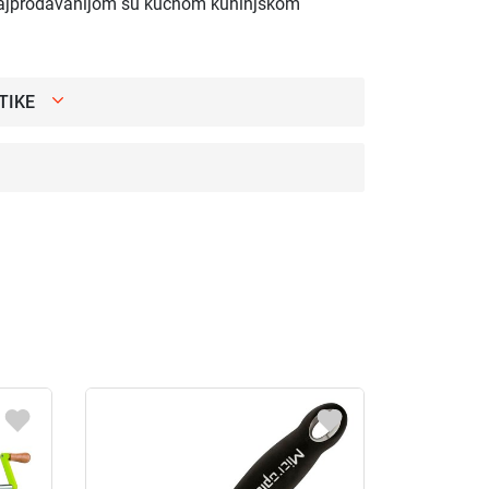
najprodavanijom su kućnom kuhinjskom
TIKE