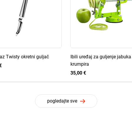
z Twisty okretni guljač
Ibili uređaj za guljenje jabuka 
krumpira
€
35,00 €
pogledajte sve