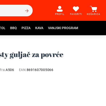
PROFIL
FAVORITI
KOŠARICA
TOL
BBQ
PIZZA
KAVA
VANJSKI PROGRAM
y guljač za povrće
fra:
A506
EAN:
8691607005066