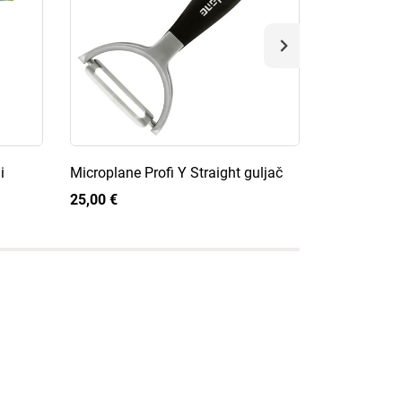
i
Microplane Profi Y Straight guljač
Kai T-guljač
25,00 €
23,50 €