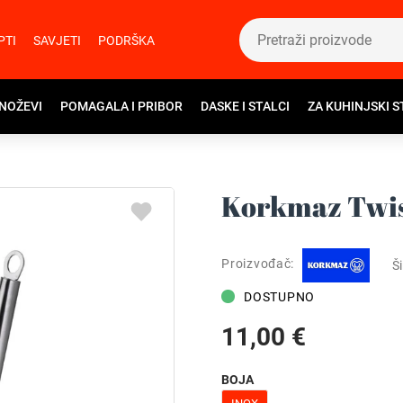
PTI
SAVJETI
PODRŠKA
 NOŽEVI
POMAGALA I PRIBOR
DASKE I STALCI
ZA KUHINJSKI S
Korkmaz Twist
Proizvođač:
Ši
DOSTUPNO
11,00 €
BOJA