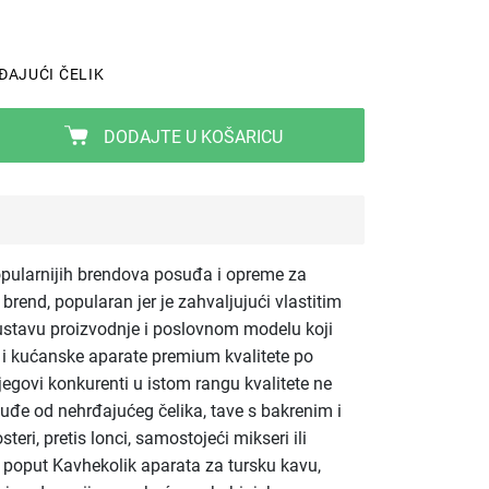
ĐAJUĆI ČELIK
DODAJTE U KOŠARICU
pularnijih brendova posuđa i opreme za
brend, popularan jer je zahvaljujući vlastitim
ustavu proizvodnje i poslovnom modelu koji
e i kućanske aparate premium kvalitete po
egovi konkurenti u istom rangu kvalitete ne
uđe od nehrđajućeg čelika, tave s bakrenim i
steri, pretis lonci, samostojeći mikseri ili
ji poput Kavhekolik aparata za tursku kavu,