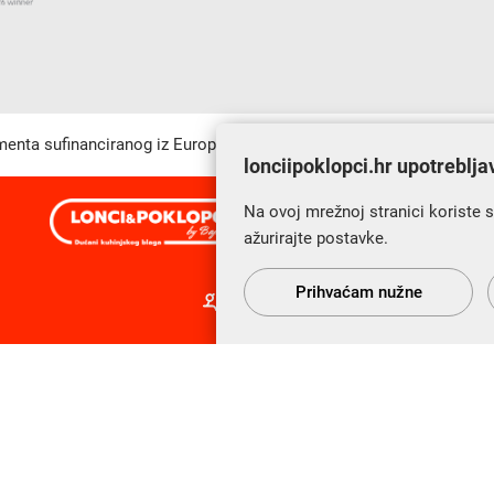
umenta sufinanciranog iz Europskog fonda za regionalni razvoj u sk
lonciipoklopci.hr upotreblja
Na ovoj mrežnoj stranici koriste 
s Vama od 2014. godine!
ažurirajte postavke.
Prihvaćam nužne