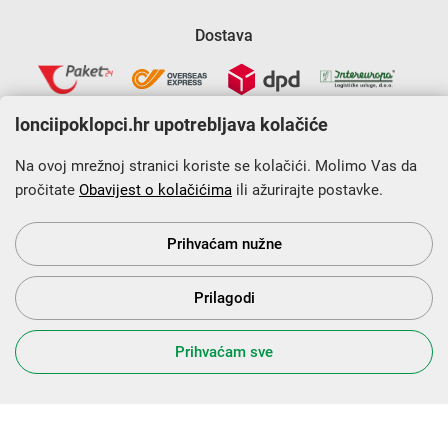
Dostava
lonciipoklopci.hr upotrebljava kolačiće
Na ovoj mrežnoj stranici koriste se kolačići. Molimo Vas da
pročitate
Obavijest o kolačićima
ili ažurirajte postavke.
Krajnji primatelj financijskog instrumenta sufinanciranog iz
Europskog fonda za regionalni razvoj u sklopu Operativnog
programa „Konkurentnost i kohezija”.
Prihvaćam nužne
Prilagodi
s Vama od 2014. godine!
Prihvaćam sve