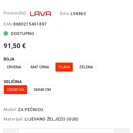
Proizvođač:
Šifra:
L98863
EAN:
8680215491897
DOSTUPNO
91,50 €
BOJA
CRVENA
MAT CRNA
PLAVA
ZELENA
VELIČINA
22X30 CM
26X40 CM
Model:
ZA PEĆNICU
Materijali:
LIJEVANO ŽELJEZO (GUS)