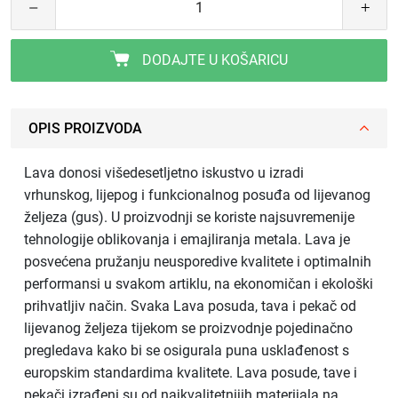
DODAJTE U KOŠARICU
OPIS PROIZVODA
Lava donosi višedesetljetno iskustvo u izradi
vrhunskog, lijepog i funkcionalnog posuđa od lijevanog
željeza (gus). U proizvodnji se koriste najsuvremenije
tehnologije oblikovanja i emajliranja metala. Lava je
posvećena pružanju neusporedive kvalitete i optimalnih
performansi u svakom artiklu, na ekonomičan i ekološki
prihvatljiv način. Svaka Lava posuda, tava i pekač od
lijevanog željeza tijekom se proizvodnje pojedinačno
pregledava kako bi se osigurala puna usklađenost s
europskim standardima kvalitete. Lava posude, tave i
pekači izrađeni su od najkvalitetnijih materijala na