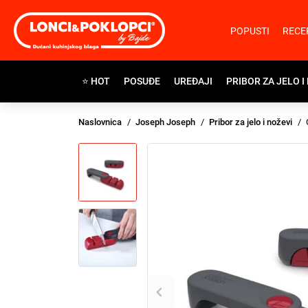
POPUSTI
RECE
⭐ HOT
POSUĐE
UREĐAJI
PRIBOR ZA JELO I
Naslovnica
Joseph Joseph
Pribor za jelo i noževi