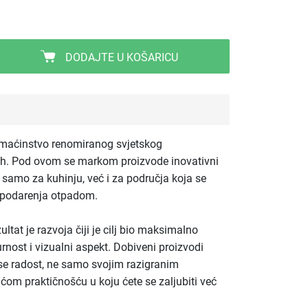
DODAJTE U KOŠARICU
omaćinstvo renomiranog svjetskog
. Pod ovom se markom proizvode inovativni
e samo za kuhinju, već i za područja koja se
ospodarenja otpadom.
ultat je razvoja čiji je cilj bio maksimalno
rnost i vizualni aspekt. Dobiveni proizvodi
se radost, ne samo svojim razigranim
ćom praktičnošću u koju ćete se zaljubiti već