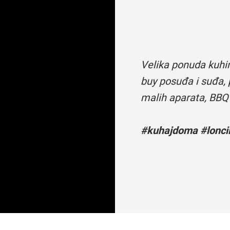
Velika ponuda kuhi
buy posuđa i suđa, 
malih aparata, BBQ
#kuhajdoma #loncii