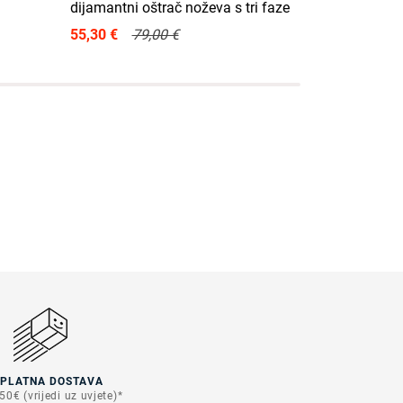
dijamantni oštrač noževa s tri faze
76,00 €
55,30 €
79,00 €
SPLATNA DOSTAVA
50€ (vrijedi uz uvjete)*