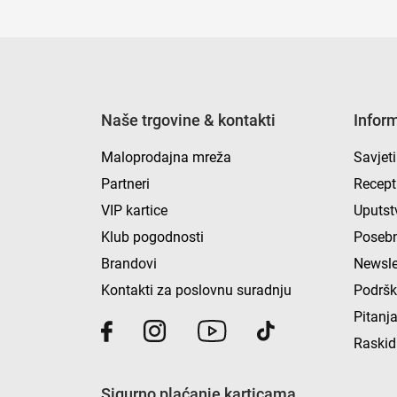
Naše trgovine & kontakti
Infor
Maloprodajna mreža
Savjeti
Partneri
Recept
VIP kartice
Uputst
Klub pogodnosti
Posebn
Brandovi
Newsle
Kontakti za poslovnu suradnju
Podrš
Pitanja
Raskid
Sigurno plaćanje karticama