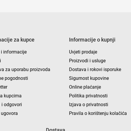
macije za kupce
Informacije o kupnji
 i informacije
Uvjeti prodaje
i
Proizvodi i usluge
va za uporabu proizvoda
Dostava i rokovi isporuke
e pogodnosti
Sigurnost kupovine
tter
Online plaćanje
ka kupcima
Politika privatnosti
 i odgovori
Izjava o privatnosti
 ugovora
Pravila o korištenju kolačića
Dostava