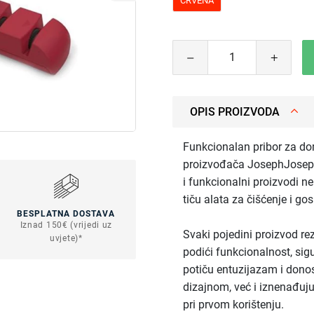
CRVENA
OPIS PROIZVODA
Funkcionalan pribor za d
proizvođača JosephJoseph
i funkcionalni proizvodi n
tiču alata za čišćenje i g
BESPLATNA DOSTAVA
Iznad 150€ (vrijedi uz
Svaki pojedini proizvod rez
uvjete)*
podići funkcionalnost, sigu
potiču entuzijazam i dono
dizajnom, već i iznenađuju
pri prvom korištenju.