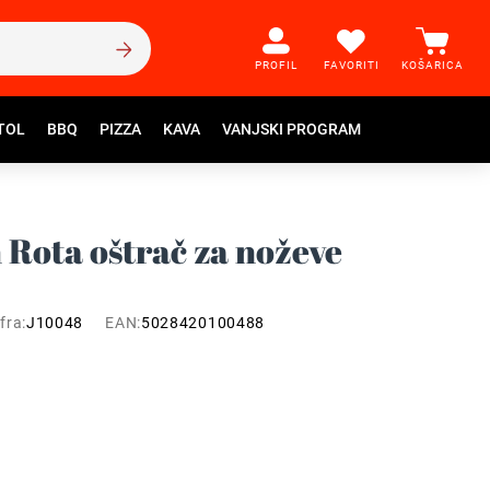
PROFIL
FAVORITI
KOŠARICA
TOL
BBQ
PIZZA
KAVA
VANJSKI PROGRAM
 Rota oštrač za noževe
fra:
J10048
EAN:
5028420100488