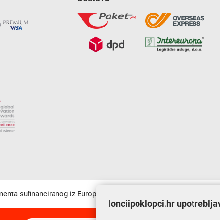
umenta sufinanciranog iz Europskog fonda za regionalni razvoj u sk
lonciipoklopci.hr upotreblja