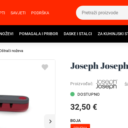
PTI
SAVJETI
PODRŠKA
 NOŽEVI
POMAGALA I PRIBOR
DASKE I STALCI
ZA KUHINJSKI S
Oštrači noževa
Joseph Joseph
Proizvođač:
Ši
DOSTUPNO
32,50 €
BOJA