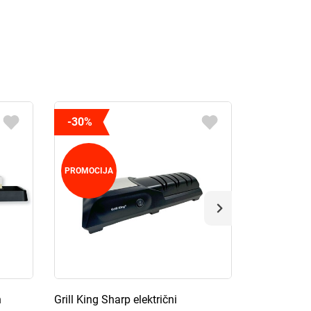
-30%
PROMOCIJA
n
Grill King Sharp električni
Kai brusni 