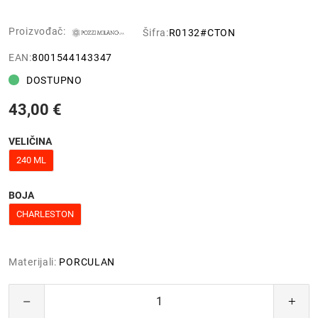
Proizvođač:
Šifra:
R0132#CTON
EAN:
8001544143347
DOSTUPNO
43,00 €
VELIČINA
240 ML
BOJA
CHARLESTON
Materijali:
PORCULAN