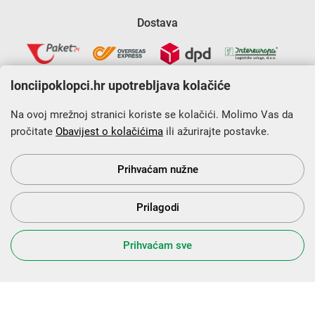
Dostava
lonciipoklopci.hr upotrebljava kolačiće
Na ovoj mrežnoj stranici koriste se kolačići. Molimo Vas da
pročitate
Obavijest o kolačićima
ili ažurirajte postavke.
Krajnji primatelj financijskog instrumenta sufinanciranog iz
Europskog fonda za regionalni razvoj u sklopu Operativnog
programa „Konkurentnost i kohezija”.
Prihvaćam nužne
Prilagodi
s Vama od 2014. godine!
Prihvaćam sve