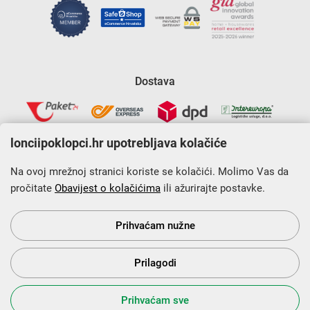
Dostava
lonciipoklopci.hr upotrebljava kolačiće
Na ovoj mrežnoj stranici koriste se kolačići. Molimo Vas da
pročitate
Obavijest o kolačićima
ili ažurirajte postavke.
Krajnji primatelj financijskog instrumenta sufinanciranog iz
Europskog fonda za regionalni razvoj u sklopu Operativnog
programa „Konkurentnost i kohezija”.
Prihvaćam nužne
Prilagodi
s Vama od 2014. godine!
Prihvaćam sve