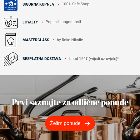
100% Safe Shop
SIGURNA KUPNJA
Popusti i pogodnosti
LOYALTY
by Roko Nikolić
MASTERCLASS
Iznad 150€ (vrijedi uz uvjete)*
BESPLATNA DOSTAVA
Prvi saznajte za odlične ponude
Želim ponude!