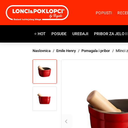
POPUSTI
RECE
⭐ HOT
POSUĐE
UREĐAJI
PRIBOR ZA JELO I
Naslovnica
Emile Henry
Pomagala i pribor
Mlinci z