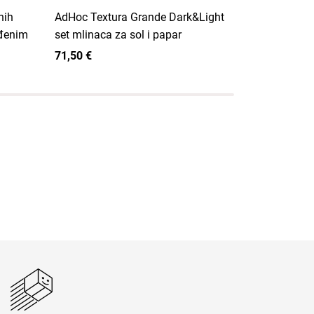
nih
AdHoc Textura Grande Dark&Light
Joseph Jos
ađenim
set mlinaca za sol i papar
poklopcem
71,50 €
69,00 €