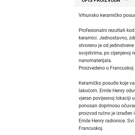
OPIS PROIZVODA
Vrhunsko keramičko posuđ
Profesionalni rezultati kod
keramici. Jednostavno, zd
stvoreno je od jedinstvene
svojstvima, po cijenjenoj r
nanomaterijala.
Proizvedeno u Francuskoj
Keramičko posuđe koje va
lakoćom. Emile Henry oduv
vjeran povijesnoj lokaciji 
ponosan doprinosu očuvanj
proizvod ručno je izrađen 
Emile Henry radionice. Svi
Francuskoj.