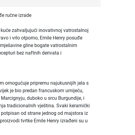
e ručne izrade
 kuće zahvaljujući inovativnoj vatrostalnoj
ravo i vrlo otporno, Emile Henry posuđe
 mješavine gline bogate vatrostalnim
ecepturi bez naftnih derivata i
m omogućuje pripremu najukusnijih jela s
ijek je bio predan francuskom umijeću,
u Marcignyju, duboko u srcu Burgundije, i
a tradicionalnih vještina. Svaki keramički
i potpisan od strane jednog od majstora iz
 proizvodi tvrtke Emile Henry izrađeni su u