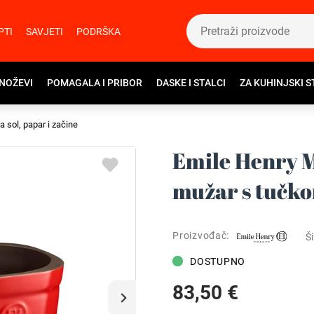
PTI
SAVJETI
PODRŠKA
 NOŽEVI
POMAGALA I PRIBOR
DASKE I STALCI
ZA KUHINJSKI S
a sol, papar i začine
Emile Henry M
mužar s tučk
Proizvođač:
Ši
DOSTUPNO
83,50 €