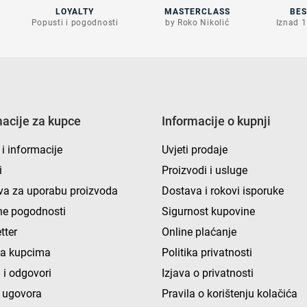
LOYALTY
MASTERCLASS
BE
Popusti i pogodnosti
by Roko Nikolić
Iznad 1
macije za kupce
Informacije o kupnji
 i informacije
Uvjeti prodaje
i
Proizvodi i usluge
va za uporabu proizvoda
Dostava i rokovi isporuke
e pogodnosti
Sigurnost kupovine
tter
Online plaćanje
ka kupcima
Politika privatnosti
 i odgovori
Izjava o privatnosti
 ugovora
Pravila o korištenju kolačića