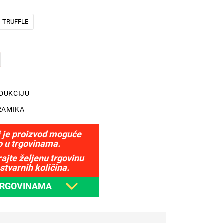
TRUFFLE
NDUKCIJU
RAMIKA
j je proizvod moguće
o u trgovinama.
ajte željenu trgovinu
stvarnih količina.
TRGOVINAMA