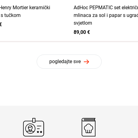
Henry Mortier keramički
AdHoc PEPMATIC set električ
 s tučkom
mlinaca za sol i papar s ugr
svjetlom
€
89,00 €
pogledajte sve