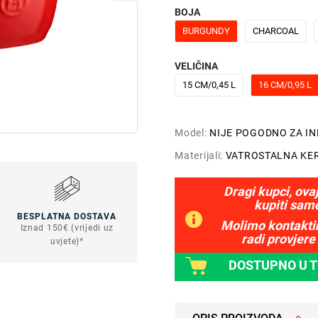
BOJA
BURGUNDY
CHARCOAL
VELIČINA
15 CM/0,45 L
16 CM/0,95 L
Model:
NIJE POGODNO ZA I
Materijali:
VATROSTALNA KE
Dragi kupci, ova
kupiti sam
BESPLATNA DOSTAVA
Molimo kontaktir
Iznad 150€ (vrijedi uz
radi provjere 
uvjete)*
DOSTUPNO U 