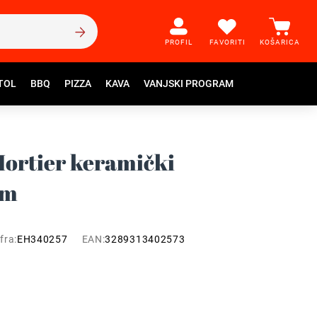
PROFIL
FAVORITI
KOŠARICA
TOL
BBQ
PIZZA
KAVA
VANJSKI PROGRAM
ortier keramički
om
fra:
EH340257
EAN:
3289313402573