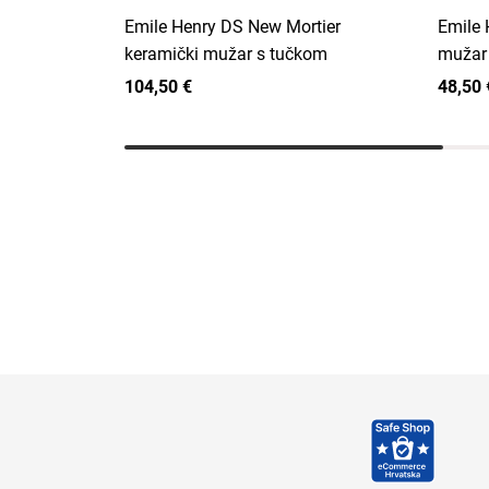
Emile Henry DS New Mortier
Emile 
keramički mužar s tučkom
mužar
104,50 €
48,50 