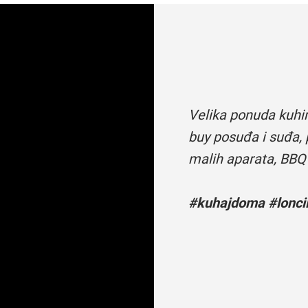
Velika ponuda kuhi
buy posuđa i suđa, 
malih aparata, BBQ
#kuhajdoma #loncii