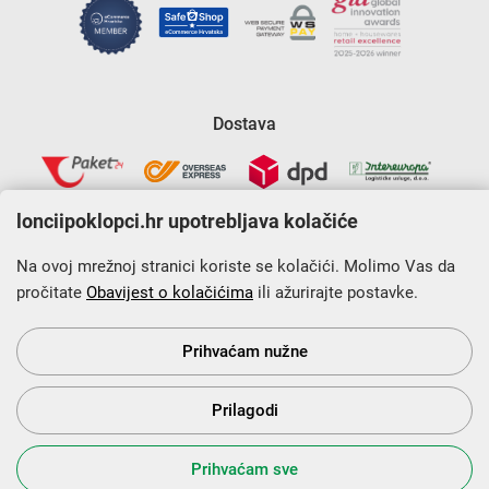
Dostava
lonciipoklopci.hr upotrebljava kolačiće
Na ovoj mrežnoj stranici koriste se kolačići. Molimo Vas da
pročitate
Obavijest o kolačićima
ili ažurirajte postavke.
Krajnji primatelj financijskog instrumenta sufinanciranog iz
Europskog fonda za regionalni razvoj u sklopu Operativnog
programa „Konkurentnost i kohezija”.
Prihvaćam nužne
Prilagodi
s Vama od 2014. godine!
Prihvaćam sve