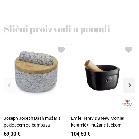
Slični proizvodi u ponudi
Joseph Joseph Dash mužar s
Emile Henry DS New Mortier
poklopcem od bambusa
keramički mužar s tučkom
69,00 €
104,50 €