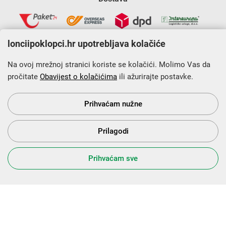
lonciipoklopci.hr upotrebljava kolačiće
Na ovoj mrežnoj stranici koriste se kolačići. Molimo Vas da
pročitate
Obavijest o kolačićima
ili ažurirajte postavke.
Krajnji primatelj financijskog instrumenta sufinanciranog iz
Europskog fonda za regionalni razvoj u sklopu Operativnog
programa „Konkurentnost i kohezija”.
Prihvaćam nužne
Prilagodi
s Vama od 2014. godine!
Prihvaćam sve