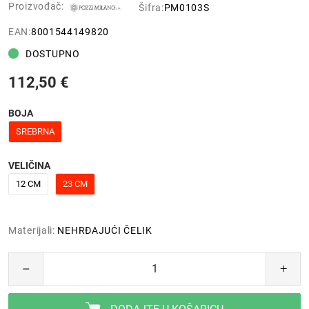
Proizvođač:
Šifra:
PM0103S
EAN:
8001544149820
DOSTUPNO
112,50 €
BOJA
SREBRNA
VELIČINA
12 CM
23 CM
Materijali:
NEHRĐAJUĆI ČELIK