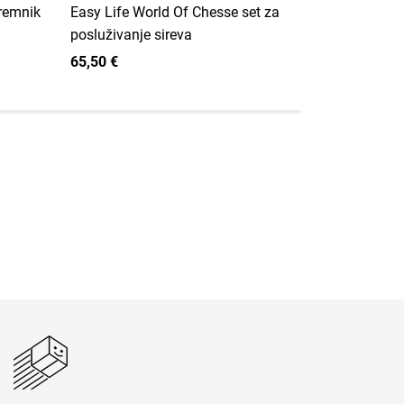
premnik
Easy Life World Of Chesse set za
Easy Life K
posluživanje sireva
kuhinjskog 
65,50 €
65,50 €