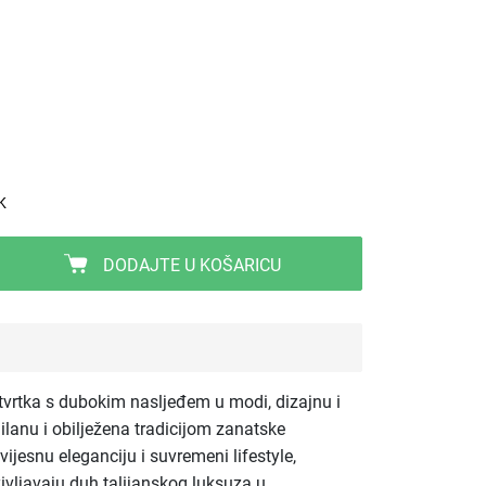
K
DODAJTE U KOŠARICU
 tvrtka s dubokim nasljeđem u modi, dizajnu i
Milanu i obilježena tradicijom zanatske
ijesnu eleganciju i suvremeni lifestyle,
življavaju duh talijanskog luksuza u