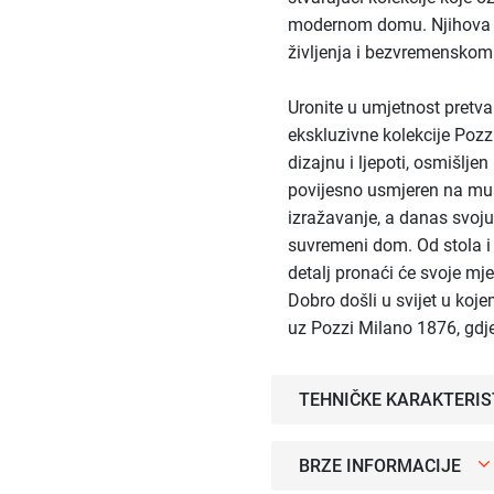
modernom domu. Njihova filo
življenja i bezvremenskom
Uronite u umjetnost pretv
ekskluzivne kolekcije Poz
dizajnu i ljepoti, osmišljen
povijesno usmjeren na mušk
izražavanje, a danas svoju
suvremeni dom. Od stola i
detalj pronaći će svoje mj
Dobro došli u svijet u koj
uz Pozzi Milano 1876, gdje
TEHNIČKE KARAKTERIS
BRZE INFORMACIJE