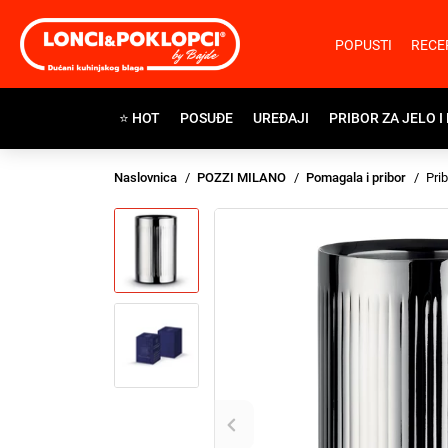
POPUSTI
RECE
⭐ HOT
POSUĐE
UREĐAJI
PRIBOR ZA JELO I
Naslovnica
POZZI MILANO
Pomagala i pribor
Pri