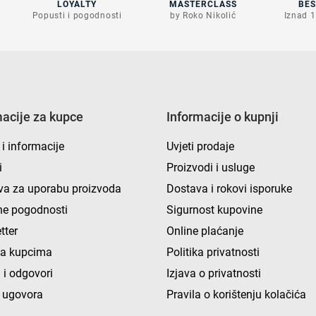
LOYALTY
MASTERCLASS
BE
Popusti i pogodnosti
by Roko Nikolić
Iznad 1
macije za kupce
Informacije o kupnji
 i informacije
Uvjeti prodaje
i
Proizvodi i usluge
va za uporabu proizvoda
Dostava i rokovi isporuke
e pogodnosti
Sigurnost kupovine
tter
Online plaćanje
ka kupcima
Politika privatnosti
 i odgovori
Izjava o privatnosti
 ugovora
Pravila o korištenju kolačića