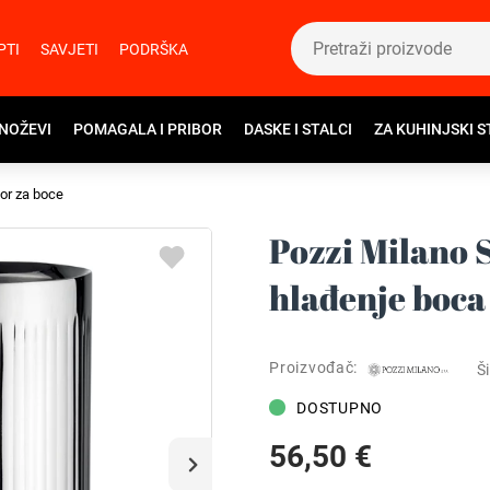
PTI
SAVJETI
PODRŠKA
 NOŽEVI
POMAGALA I PRIBOR
DASKE I STALCI
ZA KUHINJSKI S
bor za boce
Pozzi Milano S
hlađenje boca
Proizvođač:
Ši
DOSTUPNO
56,50 €