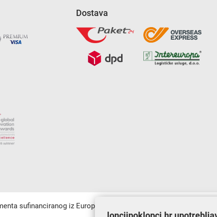
Dostava
umenta sufinanciranog iz Europskog fonda za regionalni razvoj u sk
lonciipoklopci.hr upotreblja