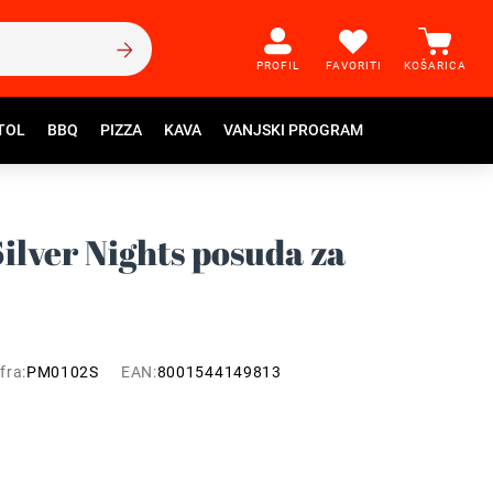
PROFIL
FAVORITI
KOŠARICA
TOL
BBQ
PIZZA
KAVA
VANJSKI PROGRAM
ilver Nights posuda za
fra:
PM0102S
EAN:
8001544149813