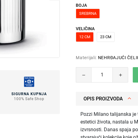
BOJA
SREBRNA
VELIČINA
12 CM
23 CM
Materijali:
NEHRĐAJUĆI ČELI
SIGURNA KUPNJA
OPIS PROIZVODA
100% Safe Shop
Pozzi Milano talijanska je
estetici života, nastala u 
izvrsnosti. Danas spaja pov
stvarajući kolekcije koje o