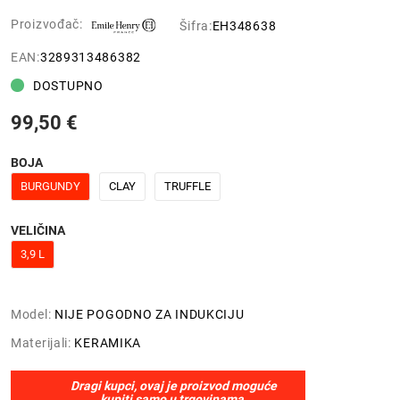
Proizvođač:
Šifra:
EH348638
EAN:
3289313486382
DOSTUPNO
99,50 €
BOJA
BURGUNDY
CLAY
TRUFFLE
VELIČINA
3,9 L
Model:
NIJE POGODNO ZA INDUKCIJU
Materijali:
KERAMIKA
Dragi kupci, ovaj je proizvod moguće
kupiti samo u trgovinama.