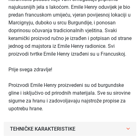
najukusnijih jela s lakoćom. Emile Henry oduvijek je bio
predan francuskom umijeću, vjeran povijesnoj lokaciji u
Marcignyju, duboko u srcu Burgundije, i ponosan
doprinosu očuvanja tradicionalnih vještina. Svaki
keramički proizvod ručno je izrađen i potpisan od strane
jednog od majstora iz Emile Henry radionice. Svi
proizvodi tvrtke Emile Henry izrađeni su u Francuskoj.
Prije svega zdravlje!
Proizvodi Emile Henry proizvedeni su od burgundske
gline i isključivo od prirodnih materijala. Sve su sirovine
sigurne za hranu i zadovoljavaju najstrože propise za
upotrebu hrane.
TEHNIČKE KARAKTERISTIKE