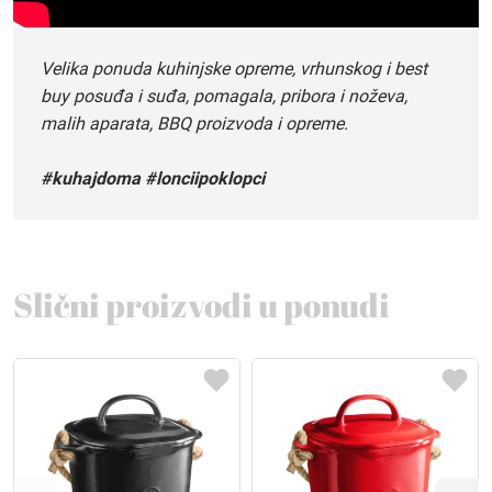
Velika ponuda kuhinjske opreme, vrhunskog i best
buy posuđa i suđa, pomagala, pribora i noževa,
malih aparata, BBQ proizvoda i opreme.
#kuhajdoma #lonciipoklopci
Slični proizvodi u ponudi