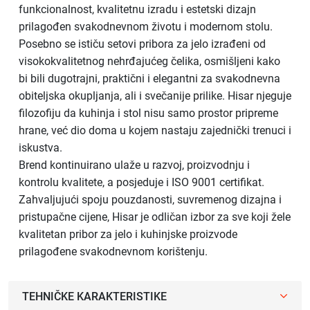
funkcionalnost, kvalitetnu izradu i estetski dizajn
prilagođen svakodnevnom životu i modernom stolu.
Posebno se ističu setovi pribora za jelo izrađeni od
visokokvalitetnog nehrđajućeg čelika, osmišljeni kako
bi bili dugotrajni, praktični i elegantni za svakodnevna
obiteljska okupljanja, ali i svečanije prilike. Hisar njeguje
filozofiju da kuhinja i stol nisu samo prostor pripreme
hrane, već dio doma u kojem nastaju zajednički trenuci i
iskustva.
Brend kontinuirano ulaže u razvoj, proizvodnju i
kontrolu kvalitete, a posjeduje i ISO 9001 certifikat.
Zahvaljujući spoju pouzdanosti, suvremenog dizajna i
pristupačne cijene, Hisar je odličan izbor za sve koji žele
kvalitetan pribor za jelo i kuhinjske proizvode
prilagođene svakodnevnom korištenju.
TEHNIČKE KARAKTERISTIKE