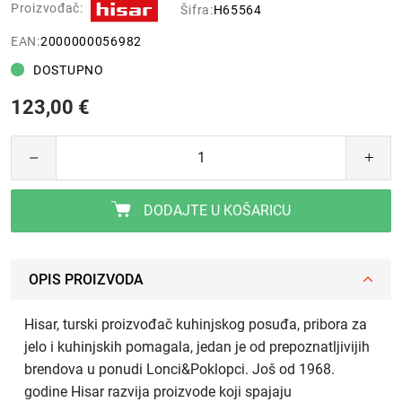
Proizvođač:
Šifra:
H65564
EAN:
2000000056982
DOSTUPNO
123,00 €
DODAJTE U KOŠARICU
OPIS PROIZVODA
Hisar, turski proizvođač kuhinjskog posuđa, pribora za
jelo i kuhinjskih pomagala, jedan je od prepoznatljivijih
brendova u ponudi Lonci&Poklopci. Još od 1968.
godine Hisar razvija proizvode koji spajaju