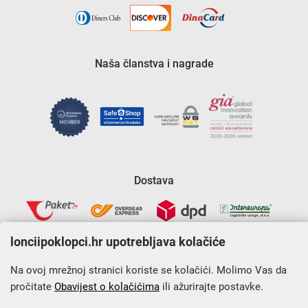
Naša članstva i nagrade
Dostava
lonciipoklopci.hr upotrebljava kolačiće
Na ovoj mrežnoj stranici koriste se kolačići. Molimo Vas da
pročitate
Obavijest o kolačićima
ili ažurirajte postavke.
Krajnji primatelj financijskog instrumenta sufinanciranog iz