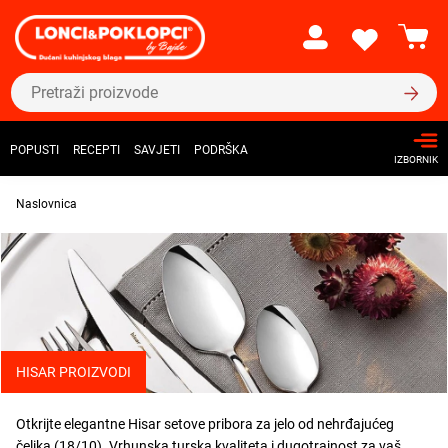
POPUSTI
RECEPTI
SAVJETI
PODRŠKA
IZBORNIK
Naslovnica
HISAR PROIZVODI
Otkrijte elegantne Hisar setove pribora za jelo od nehrđajućeg
čelika (18/10). Vrhunska turska kvaliteta i dugotrajnost za vaš